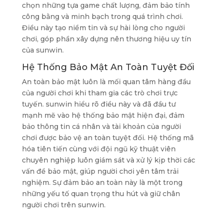
chọn những tựa game chất lượng, đảm bảo tính
công bằng và minh bạch trong quá trình chơi.
Điều này tạo niềm tin và sự hài lòng cho người
chơi, góp phần xây dựng nên thương hiệu uy tín
của sunwin.
Hệ Thống Bảo Mật An Toàn Tuyệt Đối
An toàn bảo mật luôn là mối quan tâm hàng đầu
của người chơi khi tham gia các trò chơi trực
tuyến. sunwin hiểu rõ điều này và đã đầu tư
mạnh mẽ vào hệ thống bảo mật hiện đại, đảm
bảo thông tin cá nhân và tài khoản của người
chơi được bảo vệ an toàn tuyệt đối. Hệ thống mã
hóa tiên tiến cùng với đội ngũ kỹ thuật viên
chuyên nghiệp luôn giám sát và xử lý kịp thời các
vấn đề bảo mật, giúp người chơi yên tâm trải
nghiệm. Sự đảm bảo an toàn này là một trong
những yếu tố quan trọng thu hút và giữ chân
người chơi trên sunwin.