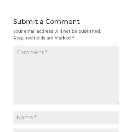
Submit a Comment
Your email address will not be published.
Required fields are marked
*