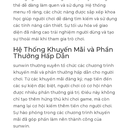
thể dễ dàng làm quen và sử dụng. Hệ thống
menu rõ ràng, các chức năng được sắp xếp khoa
học giúp người chơi dễ dàng tìm kiếm và sử dụng
các tính năng cần thiết. Sự tối ưu hóa về giao
diện đã nâng cao trải nghiệm người dùng và tạo
sự thoải mái khi tham gia trò chơi.
Hệ Thống Khuyến Mãi và Phần
Thưởng Hấp Dẫn
sunwin thường xuyên tổ chức các chương trình
khuyến mãi và phần thưởng hấp dẫn cho người
chơi. Từ các khuyến mãi đăng ký, nạp tiền đến
các sự kiện đặc biệt, người chơi có cơ hội nhận
được nhiều phần thưởng giá trị. Điều này không
chỉ tạo thêm hứng thú khi chơi game, mà còn
mang lại cơ hội kiếm thêm tiền cho người chơi.
Sự hào phóng trong các chương trình khuyến
mãi đã góp phần làm nên thành công của
sunwin.