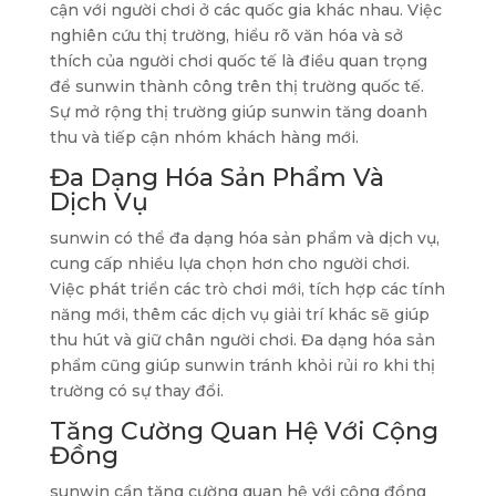
cận với người chơi ở các quốc gia khác nhau. Việc
nghiên cứu thị trường, hiểu rõ văn hóa và sở
thích của người chơi quốc tế là điều quan trọng
để sunwin thành công trên thị trường quốc tế.
Sự mở rộng thị trường giúp sunwin tăng doanh
thu và tiếp cận nhóm khách hàng mới.
Đa Dạng Hóa Sản Phẩm Và
Dịch Vụ
sunwin có thể đa dạng hóa sản phẩm và dịch vụ,
cung cấp nhiều lựa chọn hơn cho người chơi.
Việc phát triển các trò chơi mới, tích hợp các tính
năng mới, thêm các dịch vụ giải trí khác sẽ giúp
thu hút và giữ chân người chơi. Đa dạng hóa sản
phẩm cũng giúp sunwin tránh khỏi rủi ro khi thị
trường có sự thay đổi.
Tăng Cường Quan Hệ Với Cộng
Đồng
sunwin cần tăng cường quan hệ với cộng đồng