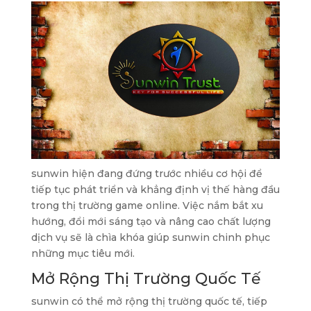
sunwin hiện đang đứng trước nhiều cơ hội để
tiếp tục phát triển và khẳng định vị thế hàng đầu
trong thị trường game online. Việc nắm bắt xu
hướng, đổi mới sáng tạo và nâng cao chất lượng
dịch vụ sẽ là chìa khóa giúp sunwin chinh phục
những mục tiêu mới.
Mở Rộng Thị Trường Quốc Tế
sunwin có thể mở rộng thị trường quốc tế, tiếp