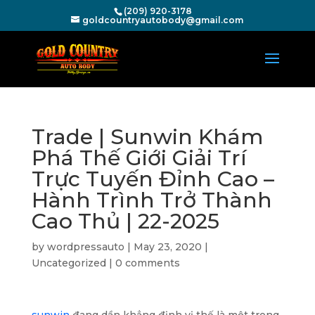
(209) 920-3178
goldcountryautobody@gmail.com
Trade | Sunwin Khám
Phá Thế Giới Giải Trí
Trực Tuyến Đỉnh Cao –
Hành Trình Trở Thành
Cao Thủ | 22-2025
by
wordpressauto
|
May 23, 2020
|
Uncategorized
|
0 comments