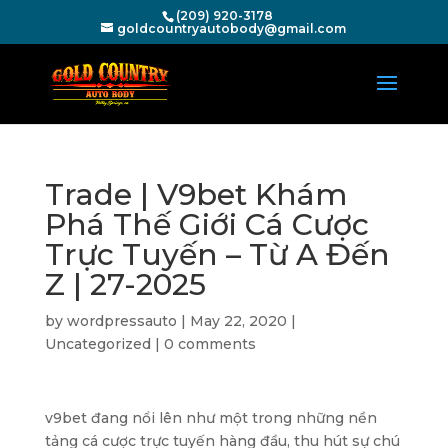
(209) 920-3178
goldcountryautobody@gmail.com
Trade | V9bet Khám
Phá Thế Giới Cá Cược
Trực Tuyến – Từ A Đến
Z | 27-2025
by
wordpressauto
|
May 22, 2020
|
Uncategorized
|
0 comments
v9bet đang nổi lên như một trong những nền
tảng cá cược trực tuyến hàng đầu, thu hút sự chú