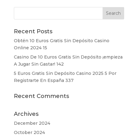
Recent Posts
Obtén 10 Euros Gratis Sin Depósito Casino
Online 2024 15
Casino De 10 Euros Gratis Sin Depósito ¡empieza
A Jugar Sin Gastar! 142
5 Euros Gratis Sin Depósito Casino 2025 5 Por
Registrarte En España 337
Recent Comments
Archives
December 2024
October 2024