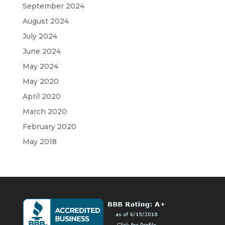
September 2024
August 2024
July 2024
June 2024
May 2024
May 2020
April 2020
March 2020
February 2020
May 2018