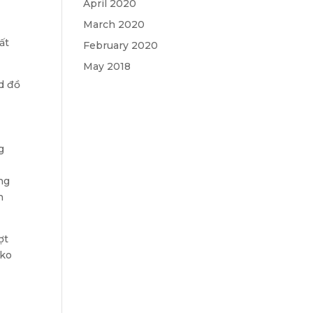
April 2020
March 2020
ất
February 2020
May 2018
d đồ
g
ng
n
ợt
 ko