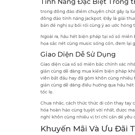
Tính Năng Đặc Biệt Trong t
trong đông đảo điểm chuyên chút gây lạ lù
đông đảo tính năng jackpot. Đây là giải t
bản đề nghị sự bối rối cùng ý ao ước hóng 
Ngoài ra, hầu hết biện pháp tại xổ số miề
họa sắc nét cùng music sống cồn, đem lại 
Giao Diện Dễ Sử Dụng
Giao diện của xổ số miền bắc chính xác nh
giản cùng dễ dàng mua kiếm biện pháp khô
viên bắt đầu hay đã gồm khôn cùng nhiều 
giản cùng dễ dàng điều hướng qua hầu hết
tốc lẹ.
Chưa nhắc, cách thức thức di cồn thay tay
hóa hoàn hảo cùng tuyệt vời nhất, được m
nghỉ khôn cùng nhiều vị trí chỉ cần dế yê
Khuyến Mãi Và Ưu Đãi T