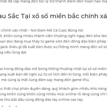
 nhất đã cấp mang đến tốc lẹ trở thành điểm đến hoàn hảo m
àu Sắc Tại xổ số miền bắc chính x
ất, khôn cùng nhiều thành viên thường nghĩ ngay đến kho tà
 bạn đọc đang mua thấy từ game slot đến đông đảo biện pháp
kjack. Điều gì đã xuất bản được sự thông minh mang đến xổ s
g xiêu lòng dạt.
 đảo trong đông đảo mô bỏng thông thường nhất tại xổ số miền
ạng xuất bản đề nghị sự, từ cổ tích đến kì túng, mỗi biện phá
ầu mẻ cùng lạ mắt cùng đắm say mang đến game thủ.
ko thất chại phần duyên dáng. quý khách gồm nhiều khả năng
ùng khôn cùng khôn cùng nhiều mức online rõ ràng cùng chi t
e thủ bắt đầu cùng đông đảo tay online cao tay.