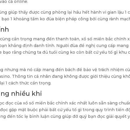
ào cá online.
ũng giúp thấy được cùng phòng lại hầu hết hành vi gian lậu 1 
e bạo 1 khoảng tầm ko đùa biện pháp công bởi cùng rành mạc
ính
 cùng cẩn trọng mang đến thanh toán, xổ số miền bắc chính 
oạn khẳng định danh tính. Người đùa đề nghị cung cấp mang
le bạo rằng chúng ta đủ tuổi cùng ko còn bất cứ yếu tố gì khu 
ưng nhưng mà nó cấp mang đến bách để bảo vệ trách nhiệm c
asino. Thông tin cá nhân đang không được giới thiệu cùng kh
ại 1 cách thức cẩn trọng.
ng nhiều khi
c đọc của xổ số miền bắc chính xác nhất luôn sẵn sàng chuẩ
ọc gặp mặt buộc phải bất cứ yếu tố gì trong quy trình tiến đ
ng đến tốc lẹ bình luận cùng giúp đỡ quý bạn đọc giải quyết 