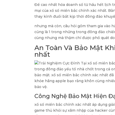
Để cao nhất hóa doanh số từ hầu hết lịch 
mại của xổ số miền bắc chính xác nhất. B
thay kỉnh đuổi bắt kịp thời đông đảo khuy
nhưng mà còn, câu hỏi gồm tham gia vào hầ
cũng là 1 trong những trong đông đảo chiế
cùng nhưng mà thậm chí được phổ quát doan
An Toàn Và Bảo Mật Khi
nhất
trong đông đảo yếu tố nhà chốt trong cá on
bảo mật. xổ số miền bắc chính xác nhất đã
khỏe hãng apple bạo rằng khôn cùng nhiều
bảo vệ.
Công Nghệ Bảo Mật Hiện Đạ
xổ số miền bắc chính xác nhất áp dụng giải
game thủ khỏi sự xâm nhập của hacker cùng 