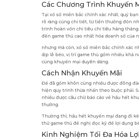
Các Chương Trình Khuyến 
Tại xổ số miền bắc chính xác nhất, quý bạ
rõ ràng cùng chi tiết, từ tiền thưởng đón
trình hoàn vốn chi tiêu chi tiêu hàng tháng
đến game thủ cao nhất hóa doanh số của n
nhưng mà còn, xổ số miền bắc chính xác n
dịp lễ béo, vị trí game thủ gồm nhiều khả
cùng khuyến mại duyên dáng.
Cách Nhận Khuyến Mãi
Để đã gồm khôn cùng nhiều được đông đảo 
hiện quy trình thừa nhấn theo buộc phải. 
nhiều được câu chữ báo cáo về hầu hết khu
thưởng.
Thường thì, hầu hết khuyến mại đang đi kè
thử game thủ đề nghị đọc kỹ để lợi dụng béo
Kinh Nghiệm Tối Đa Hóa Lợ