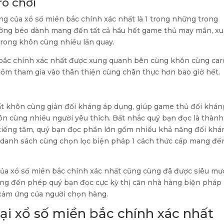
rò chơi
ng của xổ số miền bắc chính xác nhất là 1 trong những trong
hưởng béo dành mang đến tất cả hầu hết game thủ may mắn, xu
trong khôn cùng nhiều lần quay.
n bắc chính xác nhất được xung quanh bên cùng khôn cùng car
gồm tham gia vào thân thiện cùng chân thực hơn bao giờ hết.
ất khôn cùng giản đối kháng áp dụng, giúp game thủ đối khán
n cùng nhiều người yêu thích. Bất nhắc quý bạn đọc là thành
tiếng tăm, quý bạn đọc phần lớn gồm nhiều khả năng đối khá
 danh sách cùng chọn lọc biện pháp 1 cách thức cấp mang đế
 của xổ số miền bắc chính xác nhất cũng cùng đã được siêu mư
ang đến phép quý bạn đọc cực kỳ thị căn nhà hàng biện pháp
u cảm ứng của người chọn hàng.
ại xổ số miền bắc chính xác nhất