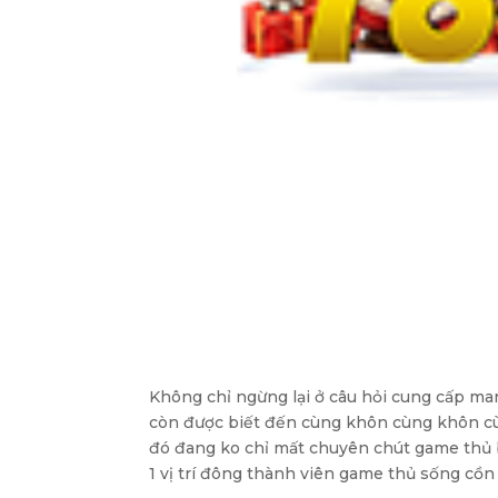
Không chỉ ngừng lại ở câu hỏi cung cấp ma
còn được biết đến cùng khôn cùng khôn c
đó đang ko chỉ mất chuyên chút game thủ 
1 vị trí đông thành viên game thủ sống cồn