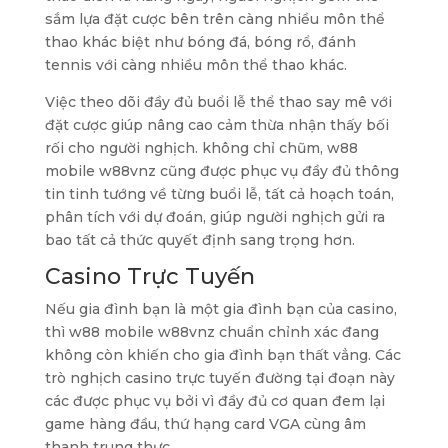
sắm lựa đặt cược bên trên càng nhiều môn thể
thao khác biệt như bóng đá, bóng rổ, đánh
tennis với càng nhiều môn thể thao khác.
Việc theo dõi đầy đủ buổi lễ thể thao say mê với
đặt cược giúp nâng cao cảm thừa nhận thấy bối
rối cho người nghịch. không chỉ chũm, w88
mobile w88vnz cũng được phục vụ đầy đủ thông
tin tinh tướng về từng buổi lễ, tất cả hoạch toán,
phân tích với dự đoán, giúp người nghịch gửi ra
bao tất cả thức quyết định sang trọng hơn.
Casino Trực Tuyến
Nếu gia đình bạn là một gia đình bạn của casino,
thì w88 mobile w88vnz chuẩn chỉnh xác đang
không còn khiến cho gia đình bạn thất vẳng. Các
trò nghịch casino trực tuyến đường tại đoạn này
các được phục vụ bởi vì đầy đủ cơ quan đem lại
game hàng đầu, thứ hạng card VGA cùng âm
thanh trung thực.