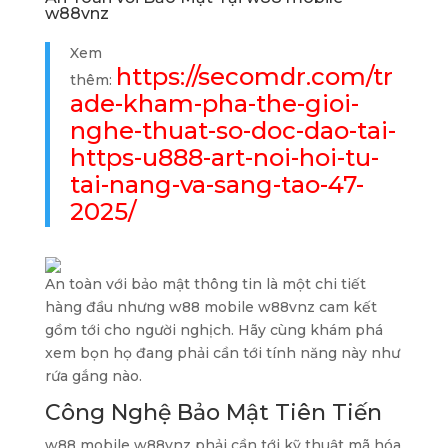
w88vnz
Xem
https://secomdr.com/tr
thêm:
ade-kham-pha-the-gioi-
nghe-thuat-so-doc-dao-tai-
https-u888-art-noi-hoi-tu-
tai-nang-va-sang-tao-47-
2025/
An toàn với bảo mật thông tin là một chi tiết
hàng đầu nhưng w88 mobile w88vnz cam kết
gồm tới cho người nghịch. Hãy cùng khám phá
xem bọn họ đang phải cần tới tính năng này như
rứa gắng nào.
Công Nghệ Bảo Mật Tiên Tiến
w88 mobile w88vnz phải cần tới kỹ thuật mã hóa