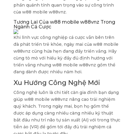
phần quánh tính quan trọng vào sự công trình
của w88 mobile w88vnz.
Tương Lai Của w88 mobile w88vnz Trong
Ngành Cá Cược
Khi lĩnh vực công nghiệp cá cược vẫn bên trên
đà phát triển trẻ khỏe, ngày mai của w88 mobile
w88vnz cũng hứa hẹn đang đầy triển vẳng. Hãy
cùng tò mò với hiếu kỳ đầy đủ định hướng với
triển vẳng nhưng w88 mobile w88vnz gồm thể
đang dành được nhiều năm hơi.
Xu Hướng Công Nghệ Mới
Công nghệ luôn là chi tiết căn gia đình bạn dạng
giúp w88 mobile w88vnz nâng cao trải nghiệm
quý khách. Trong ngày mai, bọn họ gồm thể
được áp dụng càng nhiều càng nhiều kỹ thuật
bắt đầu như trí não tự sản xuất (AI) với trong thực
tiễn ảo (VR) để gồm tới đầy đủ trải nghiệm cá
cược bắt đầu lạ trước đây.