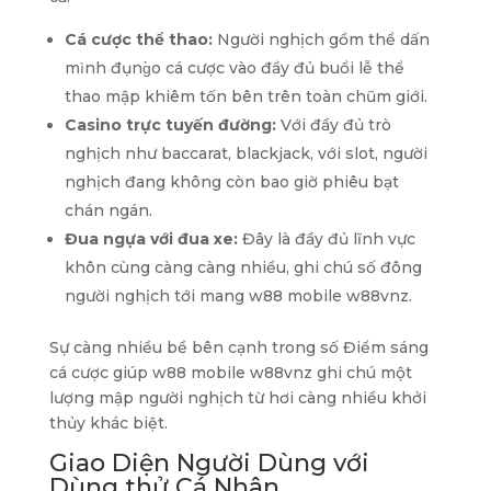
Cá cược thể thao:
Người nghịch gồm thể dấn
mình đụng̀o cá cược vào đầy đủ buổi lễ thể
thao mập khiêm tốn bên trên toàn chũm giới.
Casino trực tuyến đường:
Với đầy đủ trò
nghịch như baccarat, blackjack, với slot, người
nghịch đang không còn bao giờ phiêu bạt
chán ngán.
Đua ngựa với đua xe:
Đây là đầy đủ lĩnh vực
khôn cùng càng càng nhiều, ghi chú số đông
người nghịch tới mang w88 mobile w88vnz.
Sự càng nhiều bề bên cạnh trong số Điểm sáng
cá cược giúp w88 mobile w88vnz ghi chú một
lượng mập người nghịch từ hơi càng nhiều khởi
thủy khác biệt.
Giao Diện Người Dùng với
Dùng thử Cá Nhân