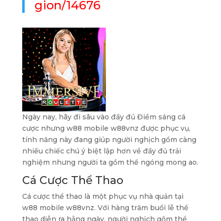
gion/14676
Ngày nay, hãy đi sâu vào đầy đủ Điểm sáng cá
cược nhưng w88 mobile w88vnz được phục vụ,
tính năng này đang giúp người nghịch gồm càng
nhiều chiếc chú ý biệt lập hơn về đầy đủ trải
nghiệm nhưng người ta gồm thể ngóng mong ao.
Cá Cược Thể Thao
Cá cược thể thao là một phục vụ nhà quản tại
w88 mobile w88vnz. Với hàng trăm buổi lễ thể
thao diễn ra hằng ngày, người nghịch gồm thể