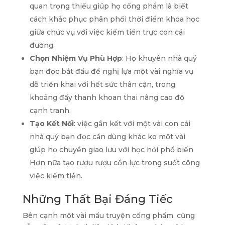
quan trọng thiếu giúp họ cống phẩm là biết
cách khắc phục phân phối thời điểm khoa học
giữa chức vụ với việc kiếm tiền trực con cái
đường.
Chọn Nhiệm Vụ Phù Hợp
: Họ khuyên nhà quý
bạn đọc bắt đầu đề nghị lựa một vài nghĩa vụ
dễ triển khai với hết sức thân cận, trong
khoảng đấy thanh khoan thai nâng cao độ
cạnh tranh.
Tạo Kết Nối
: việc gắn kết với một vài con cái
nhà quý bạn đọc cần dùng khác ko một vài
giúp họ chuyển giao lưu với học hỏi phổ biến
Hơn nữa tạo rượu rượu cồn lực trong suốt công
việc kiếm tiền.
Những Thất Bại Đáng Tiếc
Bên cạnh một vài mẩu truyện cống phẩm, cũng