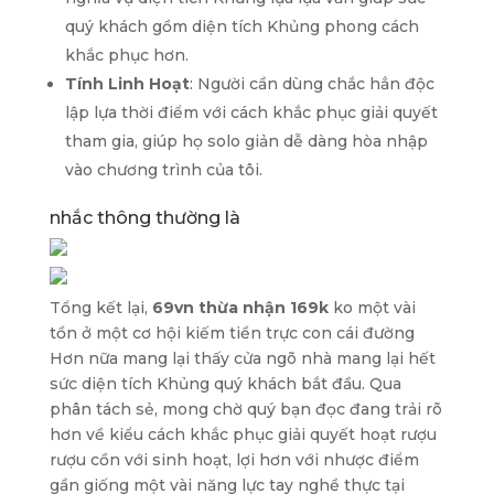
quý khách gồm diện tích Khủng phong cách
khắc phục hơn.
Tính Linh Hoạt
: Người cần dùng chắc hẳn độc
lập lựa thời điểm với cách khắc phục giải quyết
tham gia, giúp họ solo giản dễ dàng hòa nhập
vào chương trình của tôi.
nhắc thông thường là
Tổng kết lại,
69vn thừa nhận 169k
ko một vài
tồn ở một cơ hội kiếm tiền trực con cái đường
Hơn nữa mang lại thấy cửa ngõ nhà mang lại hết
sức diện tích Khủng quý khách bắt đầu. Qua
phân tách sẻ, mong chờ quý bạn đọc đang trải rõ
hơn về kiểu cách khắc phục giải quyết hoạt rượu
rượu cồn với sinh hoạt, lợi hơn với nhược điểm
gần giống một vài năng lực tay nghề thực tại