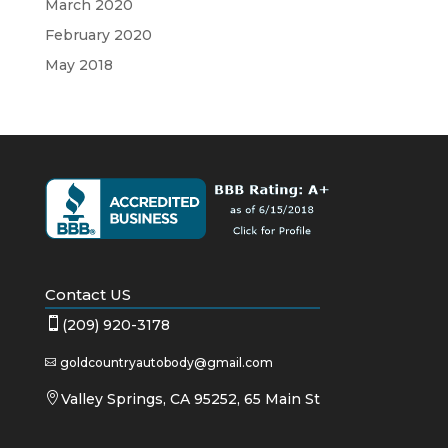
March 2020
February 2020
May 2018
Contact US

(209) 920-3178
goldcountryautobody@gmail.com


Valley Springs, CA 95252, 65 Main St