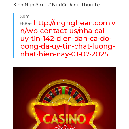
Kinh Nghiệm Từ Người Dùng Thực Tế
Xem
http://mgnghean.com.v
thêm:
n/wp-contact-us/nha-cai-
uy-tin-142-dien-dan-ca-do-
bong-da-uy-tin-chat-luong-
nhat-hien-nay-01-07-2025