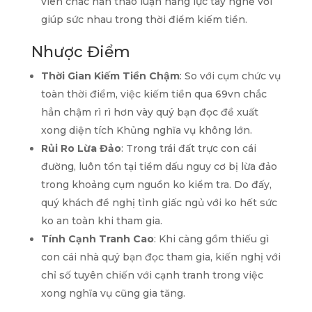
viên chắc hẳn thảo luận năng lực tay nghề với
giúp sức nhau trong thời điểm kiếm tiền.
Nhược Điểm
Thời Gian Kiếm Tiền Chậm
: So với cụm chức vụ
toàn thời điểm, việc kiếm tiền qua 69vn chắc
hẳn chậm rì rì hơn vày quý bạn đọc đề xuất
xong diện tích Khủng nghĩa vụ không lớn.
Rủi Ro Lừa Đảo
: Trong trái đất trực con cái
đường, luôn tồn tại tiềm dấu nguy cơ bị lừa đảo
trong khoảng cụm nguồn ko kiểm tra. Do đấy,
quý khách đề nghị tỉnh giấc ngủ với ko hết sức
ko an toàn khi tham gia.
Tính Cạnh Tranh Cao
: Khi càng gồm thiếu gì
con cái nhà quý bạn đọc tham gia, kiến nghị với
chỉ số tuyên chiến với cạnh tranh trong việc
xong nghĩa vụ cũng gia tăng.