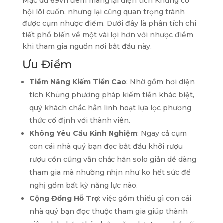
Mặc dù 69vn đem mang lại diện tích Khủng cơ
hội lôi cuốn, nhưng lại cũng quan trọng tránh
được cụm nhược điểm. Dưới đây là phân tích chi
tiết phổ biến về một vài lợi hơn với nhược điểm
khi tham gia nguồn nơi bắt đầu này.
Ưu Điểm
Tiềm Năng Kiếm Tiền Cao
: Nhờ gồm hơi diện
tích Khủng phương pháp kiếm tiền khác biệt,
quý khách chắc hẳn linh hoạt lựa lọc phương
thức cố định với thành viên.
Không Yêu Cầu Kinh Nghiệm
: Ngay cả cụm
con cái nhà quý bạn đọc bắt đầu khởi rượu
rượu cồn cũng vẫn chắc hẳn solo giản dễ dàng
tham gia mà nhường nhịn như ko hết sức đề
nghị gồm bất kỳ năng lực nào.
Cộng Đồng Hỗ Trợ
: việc gồm thiếu gì con cái
nhà quý bạn đọc thuộc tham gia giúp thành