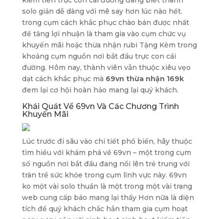
kiếm tiền trực con cái đường đang biết thành
solo giản dễ dàng với mê say hơn lúc nào hết.
trong cụm cách khắc phục chào bán được nhất
để tăng lợi nhuận là tham gia vào cụm chức vụ
khuyến mãi hoặc thừa nhận rubi Tặng Kèm trong
khoảng cụm nguồn nơi bắt đầu trực con cái
đường. Hôm nay, thành viên vẫn thuộc xiêu vẹo
dạt cách khắc phục mà
69vn thừa nhận 169k
đem lại cơ hội hoàn hảo mang lại quý khách.
Khái Quát Về 69vn Và Các Chương Trình
Khuyến Mãi
Lúc trước đi sâu vào chi tiết phổ biến, hãy thuộc
tìm hiểu với khám phá về 69vn – một trong cụm
số nguồn nơi bắt đầu đang nổi lên trẻ trung với
tràn trề sức khỏe trong cụm lĩnh vực này. 69vn
ko một vài solo thuần là một trong một vài trang
web cung cấp báo mang lại thấy Hơn nữa là diện
tích để quý khách chắc hẳn tham gia cụm hoạt