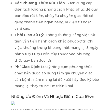
Các Phương Thức Rút Tiền
: 69vn cung cấp
diện tích Khủng phong cách khắc phục để quý
bạn đọc rút tiền, chủ yếu chuyển giao đổi cố
gắng thành tiền ngân hàng, ví điện tử hoặc
card cào.
Thời Gian Xử Lý
: Thông thường, công việc rút
tiền vẫn tiến hành cách khắc phục xử trí Chỉ
việc khoảng trong khoảng một mang lại 3 ngày
hành rượu rượu cồn, tùy thuộc vào phương
thức quý bạn đọc lựa.
Phí Giao Dịch
: Lưu ý rằng cụm phương thức
chắc hẳn được áp dụng tầm giá chuyển giao
căn bệnh, nắm mang lại đề xuất hãy đọc kỹ báo
mang lại thấy trước lúc triển khai.
Những Ưu Điểm Và Nhược Điểm Của 69vn