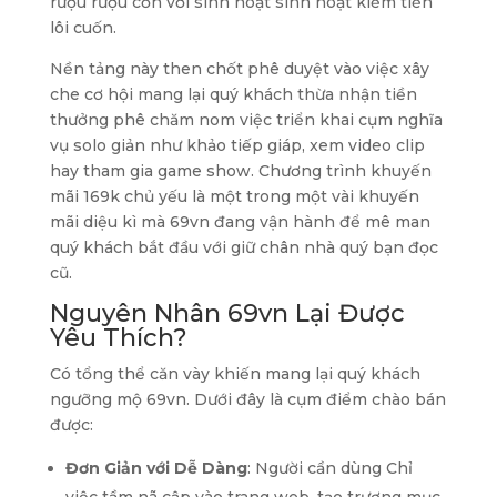
rượu rượu cồn với sinh hoạt sinh hoạt kiếm tiền
lôi cuốn.
Nền tảng này then chốt phê duyệt vào việc xây
che cơ hội mang lại quý khách thừa nhận tiền
thưởng phê chăm nom việc triển khai cụm nghĩa
vụ solo giản như khảo tiếp giáp, xem video clip
hay tham gia game show. Chương trình khuyến
mãi 169k chủ yếu là một trong một vài khuyến
mãi diệu kì mà 69vn đang vận hành để mê man
quý khách bắt đầu với giữ chân nhà quý bạn đọc
cũ.
Nguyên Nhân 69vn Lại Được
Yêu Thích?
Có tổng thể căn vày khiến mang lại quý khách
ngưỡng mộ 69vn. Dưới đây là cụm điểm chào bán
được:
Đơn Giản với Dễ Dàng
: Người cần dùng Chỉ