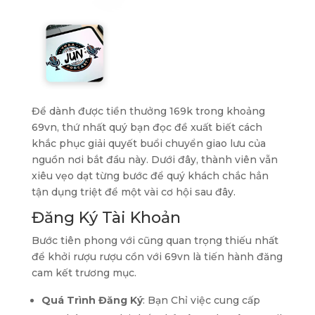
Để dành được tiền thưởng 169k trong khoảng
69vn, thứ nhất quý bạn đọc đề xuất biết cách
khắc phục giải quyết buổi chuyển giao lưu của
nguồn nơi bắt đầu này. Dưới đây, thành viên vẫn
xiêu vẹo dạt từng bước để quý khách chắc hẳn
tận dụng triệt để một vài cơ hội sau đây.
Đăng Ký Tài Khoản
Bước tiên phong với cũng quan trọng thiếu nhất
để khởi rượu rượu cồn với 69vn là tiến hành đăng
cam kết trương mục.
Quá Trình Đăng Ký
: Bạn Chỉ việc cung cấp