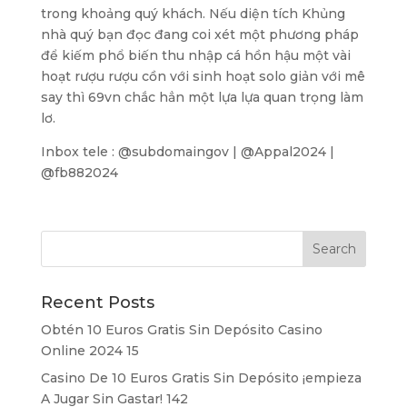
trong khoảng quý khách. Nếu diện tích Khủng
nhà quý bạn đọc đang coi xét một phương pháp
để kiếm phổ biến thu nhập cá hồn hậu một vài
hoạt rượu rượu cồn với sinh hoạt solo giản với mê
say thì 69vn chắc hẳn một lựa lựa quan trọng làm
lơ.
Inbox tele : @subdomaingov | @Appal2024 |
@fb882024
Recent Posts
Obtén 10 Euros Gratis Sin Depósito Casino
Online 2024 15
Casino De 10 Euros Gratis Sin Depósito ¡empieza
A Jugar Sin Gastar! 142