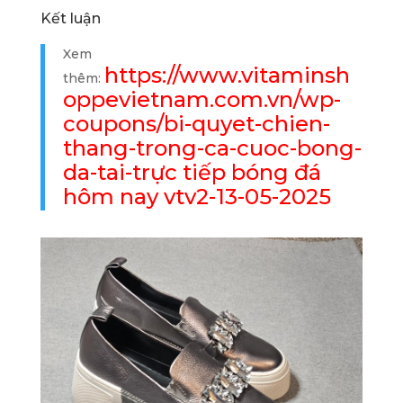
Kết luận
Xem
https://www.vitaminsh
thêm:
oppevietnam.com.vn/wp-
coupons/bi-quyet-chien-
thang-trong-ca-cuoc-bong-
da-tai-trực tiếp bóng đá
hôm nay vtv2-13-05-2025