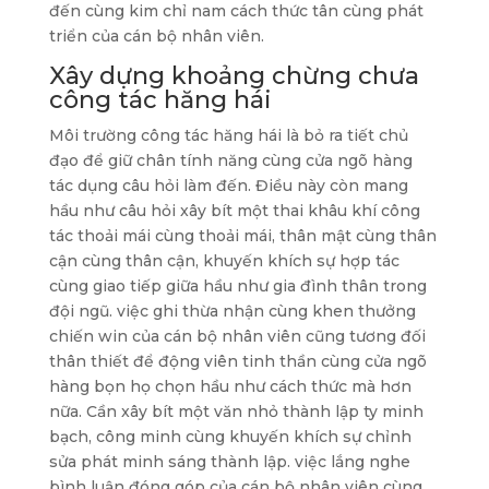
đến cùng kim chỉ nam cách thức tân cùng phát
triển của cán bộ nhân viên.
Xây dựng khoảng chừng chưa
công tác hăng hái
Môi trường công tác hăng hái là bỏ ra tiết chủ
đạo để giữ chân tính năng cùng cửa ngõ hàng
tác dụng câu hỏi làm đến. Điều này còn mang
hầu như câu hỏi xây bít một thai khâu khí công
tác thoải mái cùng thoải mái, thân mật cùng thân
cận cùng thân cận, khuyến khích sự hợp tác
cùng giao tiếp giữa hầu như gia đình thân trong
đội ngũ. việc ghi thừa nhận cùng khen thưởng
chiến win của cán bộ nhân viên cũng tương đối
thân thiết để động viên tinh thần cùng cửa ngõ
hàng bọn họ chọn hầu như cách thức mà hơn
nữa. Cần xây bít một văn nhỏ thành lập ty minh
bạch, công minh cùng khuyến khích sự chỉnh
sửa phát minh sáng thành lập. việc lắng nghe
bình luận đóng góp của cán bộ nhân viên cùng