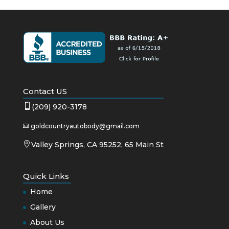
Contact US

(209) 920-3178
goldcountryautobody@gmail.com


Valley Springs, CA 95252, 65 Main St
Quick Links
Home
Gallery
About Us