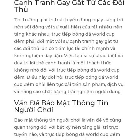
Cạnh Tranh Gay Gắt Từ Các Đối
Thủ
Thị trường giải trí trực tuyến đang ngày càng trở
nên sôi động với sự xuất hiện của rất nhiều nền
tảng khác nhau. trực tiếp bóng đá world cup
đêm phải đối mặt với sự cạnh tranh gay gắt từ
các đối thủ lớn có tiềm lực tài chính mạnh và
kinh nghiệm dày dặn. Việc tạo ra sự khác biệt và
duy trì lợi thế cạnh tranh là một thách thức
không nhỏ đối với trực tiếp bóng đá world cup
đêm. Điều này đòi hỏi trực tiếp bóng đá world
cup đêm phải liên tục cải tiến sản phẩm, dịch vụ
và nâng cao chất lượng trải nghiệm người dùng.
Vấn Đề Bảo Mật Thông Tin
Người Chơi
Bảo mật thông tin người chơi là vấn đề vô cùng
quan trọng đối với bất kỳ nền tảng giải trí trực
tuyến nào, và trực tiếp bóng đá world cup đêm