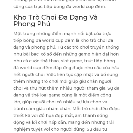
công của trực tiếp bóng đá world cup đêm.
Kho Trò Chơi Đa Dạng Và
Phong Phú
Một trong những điểm mạnh nổi bật của trực
tiếp bóng đá world cup đêm là kho trò chơi đa
dạng và phong phú. Từ các trò chơi truyền thống
như bài bạc, xổ số đến những game hiện đại hơn
như cá cược thể thao, slot game, trực tiếp bóng
đá world cup đêm đáp ứng được nhu cầu của hầu
hết người chơi. Việc liên tục cập nhật và bổ sung
thêm những trò chơi mới giúp giữ chân người
chơi và thu hút thêm nhiều người tham gia. Sự đa
dạng về thể loại game cũng là một điểm cộng
lớn, giúp người chơi có nhiều sự lựa chọn và
tránh cảm giác nhàm chán. Mỗi trò chơi đều được
thiết kế với đồ họa đẹp mắt, âm thanh sống
động và lối chơi hấp dẫn, mang đến những trải
nghiệm tuyệt vời cho người dùng. Sự đầu tư