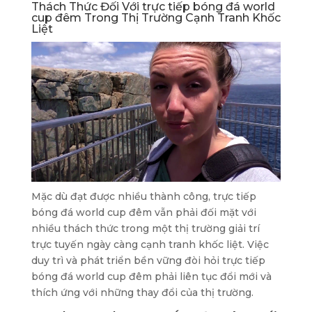
Thách Thức Đối Với trực tiếp bóng đá world
cup đêm Trong Thị Trường Cạnh Tranh Khốc
Liệt
Mặc dù đạt được nhiều thành công, trực tiếp
bóng đá world cup đêm vẫn phải đối mặt với
nhiều thách thức trong một thị trường giải trí
trực tuyến ngày càng cạnh tranh khốc liệt. Việc
duy trì và phát triển bền vững đòi hỏi trực tiếp
bóng đá world cup đêm phải liên tục đổi mới và
thích ứng với những thay đổi của thị trường.