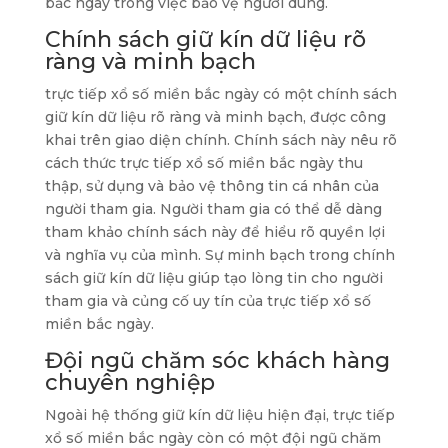
bắc ngày trong việc bảo vệ người dùng.
Chính sách giữ kín dữ liệu rõ
ràng và minh bạch
trực tiếp xổ số miền bắc ngày có một chính sách
giữ kín dữ liệu rõ ràng và minh bạch, được công
khai trên giao diện chính. Chính sách này nêu rõ
cách thức trực tiếp xổ số miền bắc ngày thu
thập, sử dụng và bảo vệ thông tin cá nhân của
người tham gia. Người tham gia có thể dễ dàng
tham khảo chính sách này để hiểu rõ quyền lợi
và nghĩa vụ của mình. Sự minh bạch trong chính
sách giữ kín dữ liệu giúp tạo lòng tin cho người
tham gia và củng cố uy tín của trực tiếp xổ số
miền bắc ngày.
Đội ngũ chăm sóc khách hàng
chuyên nghiệp
Ngoài hệ thống giữ kín dữ liệu hiện đại, trực tiếp
xổ số miền bắc ngày còn có một đội ngũ chăm