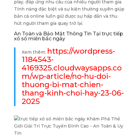
play, đáp ứng nhu cầu của nhiều người tham gia.
Tính năng đặc biệt và sự kiện thường xuyên giúp
bắn cá online luôn giữ được sự hấp dẫn và thu
hút người tham gia quay trở lại.
An Toàn và Bảo Mật Thông Tin Tại trực tiếp
xổ số miền bắc ngày
https://wordpress-
Xem thêm:
1184543-
4169325.cloudwaysapps.co
m/wp-article/no-hu-doi-
thuong-bi-mat-chien-
thang-kinh-choi-hay-23-06-
2025