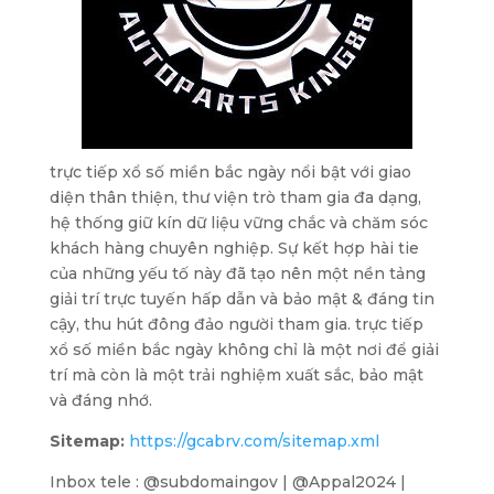
trực tiếp xổ số miền bắc ngày nổi bật với giao
diện thân thiện, thư viện trò tham gia đa dạng,
hệ thống giữ kín dữ liệu vững chắc và chăm sóc
khách hàng chuyên nghiệp. Sự kết hợp hài tie
của những yếu tố này đã tạo nên một nền tảng
giải trí trực tuyến hấp dẫn và bảo mật & đáng tin
cậy, thu hút đông đảo người tham gia. trực tiếp
xổ số miền bắc ngày không chỉ là một nơi để giải
trí mà còn là một trải nghiệm xuất sắc, bảo mật
và đáng nhớ.
Sitemap:
https://gcabrv.com/sitemap.xml
Inbox tele : @subdomaingov | @Appal2024 |