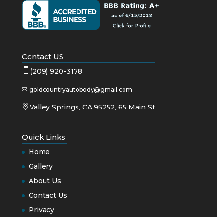
Contact US

(209) 920-3178
goldcountryautobody@gmail.com


Valley Springs, CA 95252, 65 Main St
Quick Links
Home
Gallery
About Us
Contact Us
Privacy