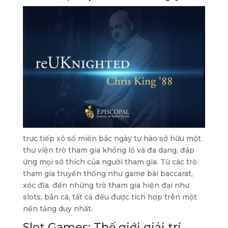
trực tiếp xổ số miền bắc ngày tự hào sở hữu một
thư viện trò tham gia khổng lồ và đa dạng, đáp
ứng mọi sở thích của người tham gia. Từ các trò
tham gia truyền thống như game bài baccarat,
xóc đĩa, đến những trò tham gia hiện đại như
slots, bắn cá, tất cả đều được tích hợp trên một
nền tảng duy nhất.
Slot Games: Thế giới giải trí