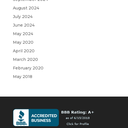
August 2024
July 2024
June 2024
May 2024
May 2020
April 2020
March 2020
February 2020
May 2018