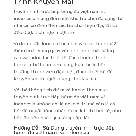
Trình Khuyến Mãi
truyền hình trực tiếp bóng đá việt nam và
indonesia mang đến một kho trò chơi đa dạng, từ
nhà cái cổ điển đến các trò chơi hiện đại, tất cả
đều được tích hợp mượt mà.
Ví dụ, người dùng có thể chơi vào các trò như 21
điểm hoặc vòng quay với hình ảnh chất lượng
cao và tương tác thực tế. Các chương trình
bonus, như hoàn tiền hàng tuần hoặc tiền
thưởng thành viên đặc biệt, được thiết kế để
khuyến khích người dùng chơi lâu dài.
Với hệ thống tích điểm và bonus theo mùa,
truyền hình trực tiếp bóng đá việt nam và
indonesia không chỉ là nơi giải trí mà còn là cơ
hội để người dùng nhận được lợi ích thực tế, như
tiền ăn tiền hoặc quà tặng hấp dẫn.
Hướng Dẫn Sử Dụng truyền hình trực tiếp
bóng đá việt nam và indonesia