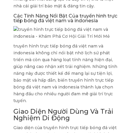
nhà cái giải trí bảo mật & đáng tin cậy.
Các Tính Năng Nổi Bật Của truyền hình trực
tiếp bóng đá việt nam và indonesia
truyền hình trực tiếp bóng đá việt nam và
indonesia không chỉ nổi bật nhờ lịch sử phát
triển mà còn qua hàng loạt tính năng hiện đại,
giúp nâng cao nhận xét trải nghiệm. Những tính
năng này được thiết kế để mang lại sự tiện lợi,
bảo mật và hấp dẫn, biến truyền hình trực tiếp
bóng đá việt nam và indonesia thành lựa chọn
hàng đầu cho nhiều người đam mê giải trí trực
tuyến.
Giao Diện Người Dùng Và Trải
Nghiệm Di Động
Giao diện của truyền hình trực tiếp bóng đá việt