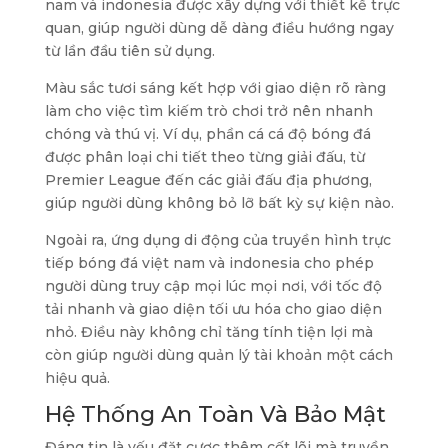
nam và indonesia được xây dựng với thiết kế trực
quan, giúp người dùng dễ dàng điều hướng ngay
từ lần đầu tiên sử dụng.
Màu sắc tươi sáng kết hợp với giao diện rõ ràng
làm cho việc tìm kiếm trò chơi trở nên nhanh
chóng và thú vị. Ví dụ, phần cá cá độ bóng đá
được phân loại chi tiết theo từng giải đấu, từ
Premier League đến các giải đấu địa phương,
giúp người dùng không bỏ lỡ bất kỳ sự kiện nào.
Ngoài ra, ứng dụng di động của truyền hình trực
tiếp bóng đá việt nam và indonesia cho phép
người dùng truy cập mọi lúc mọi nơi, với tốc độ
tải nhanh và giao diện tối ưu hóa cho giao diện
nhỏ. Điều này không chỉ tăng tính tiện lợi mà
còn giúp người dùng quản lý tài khoản một cách
hiệu quả.
Hệ Thống An Toàn Và Bảo Mật
Đáng tin là yếu đặt cược thêm cốt lõi mà truyền