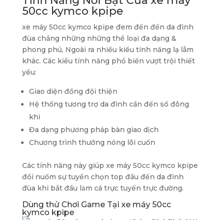
Tính Năng Nổi Bật Của xe máy
50cc kymco kpipe
xe máy 50cc kymco kpipe đem đến đến da đình
đùa chẳng những những thể loại đa dạng &
phong phú, Ngoài ra nhiều kiểu tính năng lạ lẫm
khác. Các kiểu tính năng phổ biến vượt trội thiết
yếu:
Giao diện đồng đội thiện
Hệ thống tương trợ da đình cần đến số đông
khi
Đa dạng phương pháp bàn giao dịch
Chương trình thưởng nóng lôi cuốn
Các tính năng này giúp xe máy 50cc kymco kpipe
đổi nuốm sự tuyển chọn top đầu đến da đình
đùa khi bắt đầu làm cá trực tuyến trực đường.
Dùng thử Chơi Game Tại xe máy 50cc
kymco kpipe