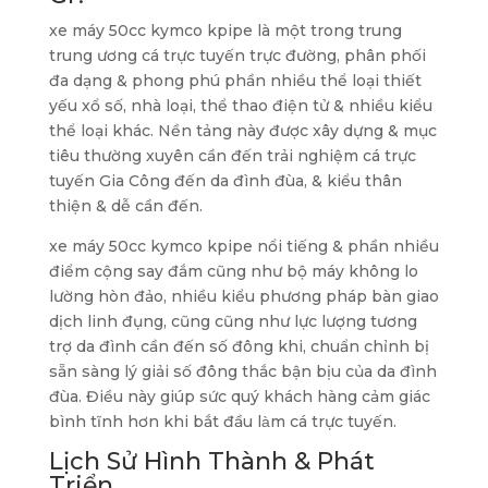
xe máy 50cc kymco kpipe là một trong trung
trung ương cá trực tuyến trực đường, phân phối
đa dạng & phong phú phần nhiều thể loại thiết
yếu xổ số, nhà loại, thể thao điện tử & nhiều kiểu
thể loại khác. Nền tảng này được xây dựng & mục
tiêu thường xuyên cần đến trải nghiệm cá trực
tuyến Gia Công đến da đình đùa, & kiểu thân
thiện & dễ cần đến.
xe máy 50cc kymco kpipe nổi tiếng & phần nhiều
điểm cộng say đắm cũng như bộ máy không lo
lường hòn đảo, nhiều kiểu phương pháp bàn giao
dịch linh đụng, cũng cũng như lực lượng tương
trợ da đình cần đến số đông khi, chuẩn chỉnh bị
sẵn sàng lý giải số đông thắc bận bịu của da đình
đùa. Điều này giúp sức quý khách hàng cảm giác
bình tĩnh hơn khi bắt đầu làm cá trực tuyến.
Lịch Sử Hình Thành & Phát
Triển