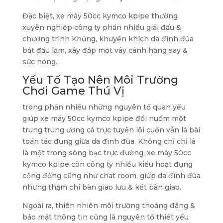
Đặc biệt, xe máy 50cc kymco kpipe thường
xuyên nghiệp công ty phần nhiều giải đấu &
chương trình Khủng, khuyến khích da đình đùa
bắt đầu làm, xây đắp một vây cánh hăng say &
sức nóng.
Yếu Tố Tạo Nên Môi Trường
Chơi Game Thú Vị
trong phần nhiều những nguyên tố quan yếu
giúp xe máy 50cc kymco kpipe đổi nuốm một
trung trung ương cá trực tuyến lôi cuốn vẫn là bài
toán tác đụng giữa da đình đùa. Không chỉ chỉ là
là một trong sòng bạc trực đường, xe máy 50cc
kymco kpipe còn công ty nhiều kiểu hoạt đụng
cộng đồng cũng như chat room, giúp da đình đùa
nhưng thậm chí bàn giao lưu & kết bàn giao.
Ngoài ra, thiên nhiên môi trường thoáng đãng &
bảo mật thông tin cũng là nguyên tố thiết yếu