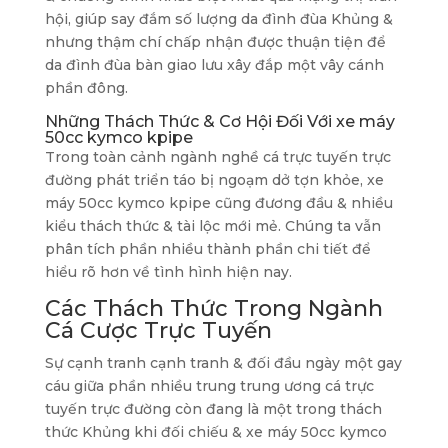
hội, giúp say đắm số lượng da đình đùa Khủng &
nhưng thậm chí chấp nhận được thuận tiện để
da đình đùa bàn giao lưu xây đắp một vây cánh
phần đông.
Những Thách Thức & Cơ Hội Đối Với xe máy
50cc kymco kpipe
Trong toàn cảnh ngành nghề cá trực tuyến trực
đường phát triển táo bị ngoạm dở tợn khỏe, xe
máy 50cc kymco kpipe cũng đương đầu & nhiều
kiểu thách thức & tài lộc mới mẻ. Chúng ta vẫn
phân tích phần nhiều thành phần chi tiết để
hiểu rõ hơn về tình hình hiện nay.
Các Thách Thức Trong Ngành
Cá Cược Trực Tuyến
Sự cạnh tranh cạnh tranh & đối đầu ngày một gay
cáu giữa phần nhiều trung trung ương cá trực
tuyến trực đường còn đang là một trong thách
thức Khủng khi đối chiếu & xe máy 50cc kymco