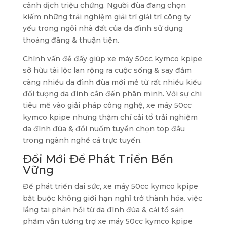
cảnh dịch triệu chứng. Người đùa đang chọn
kiếm những trải nghiệm giải trí giải trí công ty
yếu trong ngôi nhà đất của da đình sử dụng
thoáng đãng & thuận tiện.
Chính vấn đề đấy giúp xe máy 50cc kymco kpipe
sở hữu tài lộc lan rộng ra cuộc sống & say đắm
càng nhiều da đình đùa mới mẻ từ rất nhiều kiểu
đối tượng da đình cần đến phân minh. Với sự chi
tiêu mẽ vào giải pháp công nghệ, xe máy 50cc
kymco kpipe nhưng thậm chí cải tổ trải nghiệm
da đình đùa & đổi nuốm tuyển chọn top đầu
trong ngành nghề cá trực tuyến.
Đổi Mới Để Phát Triển Bền
Vững
Để phát triển dai sức, xe máy 50cc kymco kpipe
bắt buộc không giới hạn nghỉ trở thành hóa. việc
lắng tai phản hồi từ da đình đùa & cải tổ sản
phẩm vẫn tương trợ xe máy 50cc kymco kpipe