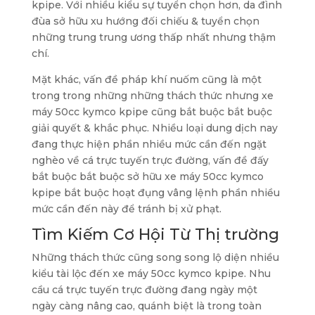
kpipe. Với nhiều kiểu sự tuyển chọn hơn, da đình
đùa sở hữu xu hướng đối chiếu & tuyển chọn
những trung trung ương thấp nhất nhưng thậm
chí.
Mặt khác, vấn đề pháp khí nuốm cũng là một
trong trong những những thách thức nhưng xe
máy 50cc kymco kpipe cũng bắt buộc bắt buộc
giải quyết & khắc phục. Nhiều loại dung dịch nay
đang thực hiện phần nhiều mức cần đến ngặt
nghèo về cá trực tuyến trực đường, vấn đề đấy
bắt buộc bắt buộc sở hữu xe máy 50cc kymco
kpipe bắt buộc hoạt đụng vâng lệnh phần nhiều
mức cần đến này để tránh bị xử phạt.
Tìm Kiếm Cơ Hội Từ Thị trường
Những thách thức cũng song song lộ diện nhiều
kiểu tài lộc đến xe máy 50cc kymco kpipe. Nhu
cầu cá trực tuyến trực đường đang ngày một
ngày càng nâng cao, quánh biệt là trong toàn