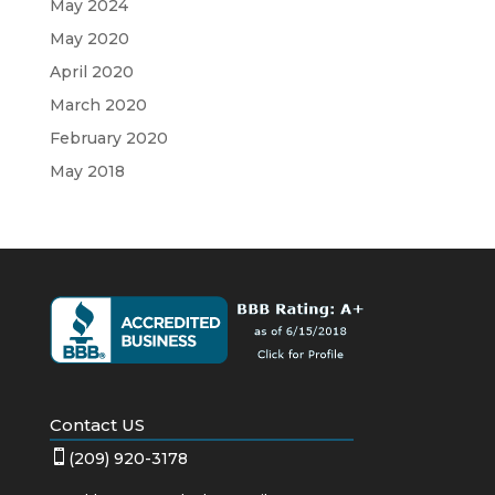
May 2024
May 2020
April 2020
March 2020
February 2020
May 2018
Contact US

(209) 920-3178