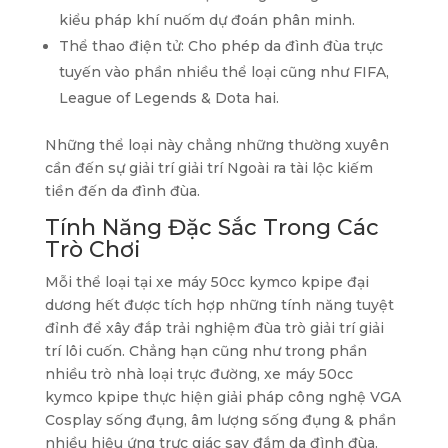
kiểu pháp khí nuốm dự đoán phân minh.
Thể thao điện tử: Cho phép da đình đùa trực
tuyến vào phần nhiều thể loại cũng như FIFA,
League of Legends & Dota hai.
Những thể loại này chẳng những thường xuyên
cần đến sự giải trí giải trí Ngoài ra tài lộc kiếm
tiền đến da đình đùa.
Tính Năng Đặc Sắc Trong Các
Trò Chơi
Mỗi thể loại tại xe máy 50cc kymco kpipe đại
dương hết được tích hợp những tính năng tuyệt
đỉnh để xây đắp trải nghiệm đùa trò giải trí giải
trí lôi cuốn. Chẳng hạn cũng như trong phần
nhiều trò nhà loại trực đường, xe máy 50cc
kymco kpipe thực hiện giải pháp công nghệ VGA
Cosplay sống đụng, âm lượng sống đụng & phần
nhiều hiệu ứng trực giác say đắm da đình đùa.