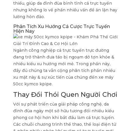
thiếu, giúp da đình đùa bình tĩnh cá trực tuyến
nhưng không lo về phần nhiều vấn đề ăn lận hay
lường hòn đảo.
Phân Tích Xu Hướng Cá Cược Trực Tuyến
Hiện Nay
Ngành công nghiệp cá trực tuyến trực đường
đang trở thành đưa táo bị ngoạm dở tợn khỏe &
nhiều kiểu xu hướng mới mẻ. Trong phần này,
đầy đủ chúng ta vẫn cộng phân tích phần nhiều
xu mặt này & sự xúc tiến của chúng đến xe máy
50cc kymco kpipe.
Thay Đổi Thói Quen Người Chơi
Với sự phát triển của giải pháp công nghệ, da
đình đùa ngày một sở hữu tương đối nhiều kiểu
phong cơ hội hơn khi bắt đầu làm cá trực tuyến.
Các chuỗi chương trình thể thao, thể loại điện tử
& phần nhiều pháp khí nuốm cá trực tuyến mới