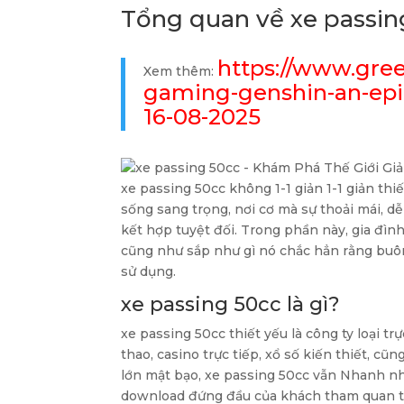
Tổng quan về xe passin
https://www.gree
Xem thêm:
gaming-genshin-an-epic
16-08-2025
xe passing 50cc không 1-1 giản 1-1 giản thi
sống sang trọng, nơi cơ mà sự thoải mái, 
kết hợp tuyệt đối. Trong phần này, gia đì
cũng như sắp như gì nó chắc hẳn rằng buô
sử dụng.
xe passing 50cc là gì?
xe passing 50cc thiết yếu là công ty loại t
thao, casino trực tiếp, xổ số kiến thiết, c
lớn mật bạo, xe passing 50cc vẫn Nhanh n
download đứng đầu của khách tham quan t