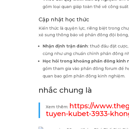
gồm loại quan giáp toàn thể về công suất
Cập nhật học thức
Kiến thức là quyện lực, riêng biệt trong 
xẻ sung thông báo về phần đông đội bóng,
Nhận định trận đánh
: thuở đầu đặt cượ
cũng như ưng chuẩn chỉnh phần đông nhâ
Học hỏi trong khoảng phần đông kinh
gồm tham gia vào phần đông forum để h
quan bao gồm phần đông kinh nghiệm.
nhắc chung là
https://www.theg
Xem thêm:
tuyen-kubet-3933-khong