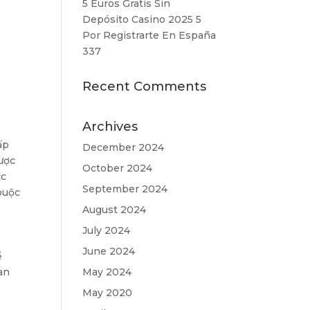
5 Euros Gratis Sin
Depósito Casino 2025 5
Por Registrarte En España
337
Recent Comments
Archives
ấp
December 2024
được
October 2024
cc
September 2024
buộc
August 2024
July 2024
June 2024
ể
an
May 2024
May 2020