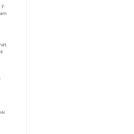
 ý.
ham
hết
sẽ
c
h
hải