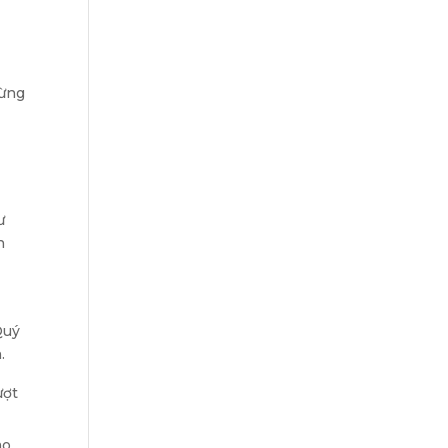
từng
ư
n
Quý
.
ượt
ao