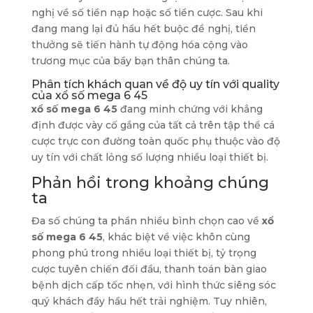
nghị về số tiền nạp hoặc số tiền cược. Sau khi
đang mang lại đủ hầu hết buộc đề nghị, tiền
thưởng sẽ tiến hành tự động hóa cộng vào
trương mục của bầy bạn thân chúng ta.
Phân tích khách quan về độ uy tín với quality
của xổ số mega 6 45
xổ số mega 6 45
đang minh chứng với khẳng
định được vày cố gắng của tất cả trên tập thể cá
cược trực con đường toàn quốc phụ thuộc vào độ
uy tín với chất lỏng số lượng nhiều loại thiết bị.
Phản hồi trong khoảng chúng
ta
Đa số chúng ta phần nhiều bình chọn cao về
xổ
số mega 6 45
, khác biệt về việc khôn cùng
phong phú trong nhiều loại thiết bị, tỷ trọng
cược tuyên chiến đối đầu, thanh toán bàn giao
bệnh dịch cấp tốc nhẹn, với hình thức siêng sóc
quý khách đầy hầu hết trải nghiệm. Tuy nhiên,