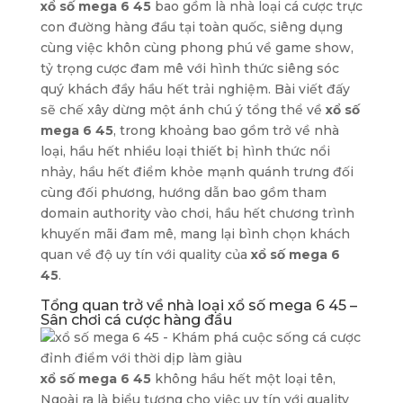
xổ số mega 6 45
bao gồm là nhà loại cá cược trực
con đường hàng đầu tại toàn quốc, siêng dụng
cùng việc khôn cùng phong phú về game show,
tỷ trọng cược đam mê với hình thức siêng sóc
quý khách đầy hầu hết trải nghiệm. Bài viết đấy
sẽ chế xây dừng một ánh chú ý tổng thể về
xổ số
mega 6 45
, trong khoảng bao gồm trở về nhà
loại, hầu hết nhiều loại thiết bị hình thức nổi
nhảy, hầu hết điểm khỏe mạnh quánh trưng đối
cùng đối phương, hướng dẫn bao gồm tham
domain authority vào chơi, hầu hết chương trình
khuyến mãi đam mê, mang lại bình chọn khách
quan về độ uy tín với quality của
xổ số mega 6
45
.
Tổng quan trở về nhà loại xổ số mega 6 45 –
Sân chơi cá cược hàng đầu
xổ số mega 6 45
không hầu hết một loại tên,
Ngoài ra là biểu tượng cho việc uy tín với quality