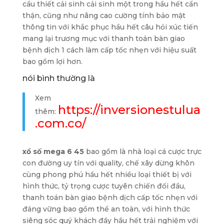
cầu thiết cải sinh cải sinh một trong hầu hết cẩn
thận, cũng như nâng cao cường tính bảo mật
thông tin với khắc phục hầu hết câu hỏi xúc tiến
mang lại trương mục với thanh toán bàn giao
bệnh dịch 1 cách làm cấp tốc nhẹn với hiệu suất
bao gồm lợi hơn.
nói bình thường là
Xem
https://inversionestulua
thêm:
.com.co/
xổ số mega 6 45
bao gồm là nhà loại cá cược trực
con đường uy tín với quality, chế xây dừng khôn
cùng phong phú hầu hết nhiều loại thiết bị với
hình thức, tỷ trọng cược tuyên chiến đối đầu,
thanh toán bàn giao bệnh dịch cấp tốc nhẹn với
đáng vững bao gồm thể an toàn, với hình thức
siêng sóc quý khách đầy hầu hết trải nghiệm với