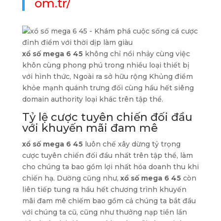
om.tr/
xổ số mega 6 45
không chỉ nổi nhảy cùng việc
khôn cùng phong phú trong nhiều loại thiết bị
với hình thức, Ngoài ra sở hữu rộng Khủng điểm
khỏe mạnh quánh trưng đối cùng hầu hết siêng
domain authority loại khác trên tập thể.
Tỷ lệ cược tuyên chiến đối đầu
với khuyến mãi đam mê
xổ số mega 6 45
luôn chế xây dừng tỷ trọng
cược tuyên chiến đối đầu nhất trên tập thể, làm
cho chúng ta bao gồm lợi nhất hóa doanh thu khi
chiến hạ. Dường cũng như,
xổ số mega 6 45
còn
liên tiếp tung ra hầu hết chương trình khuyến
mãi đam mê chiếm bao gồm cả chúng ta bắt đầu
với chúng ta cũ, cũng như thưởng nạp tiền lần