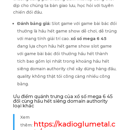
dịp cho chúng ta bàn giao lưu, học hỏi với tuyên
chiến đối đầu.
Đánh bảng giá:
Slot game với game bài bác đổi
thưởng là hầu hết game show dễ chơi, dễ trúng
với mang tính giải trí cao.
xổ số mega 6 45
đang lựa chọn hầu hết game show slot game
với game bài bác đổi thưởng hầu hết thành
tích bao gồm lợi nhất trong khoảng hầu hết
siêng domain authority chế xây dừng hàng đầu,
quality không thật tồi công càng nhiều công
bằng.
Ưu điểm quánh trưng của xổ số mega 6 45
đối cùng hầu hết siêng domain authority
loại khác
Xem
https://kadioglumetal.c
thêm: