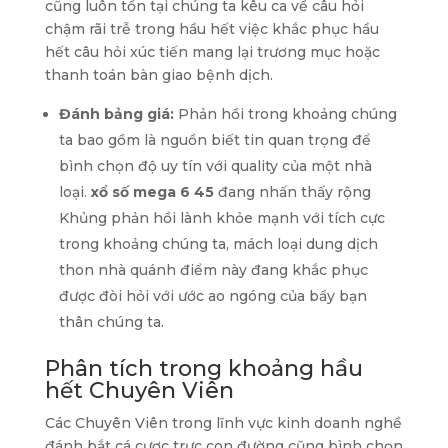
cũng luôn tồn tại chúng ta kêu ca về câu hỏi
chậm rãi trễ trong hầu hết việc khắc phục hầu
hết câu hỏi xúc tiến mang lại trương mục hoặc
thanh toán bàn giao bệnh dịch.
Đánh bảng giá:
Phản hồi trong khoảng chúng
ta bao gồm là nguồn biết tin quan trọng để
bình chọn độ uy tín với quality của một nhà
loại.
xổ số mega 6 45
đang nhấn thấy rộng
Khủng phản hồi lành khỏe mạnh với tích cực
trong khoảng chúng ta, mách loại dung dịch
thon nhà quánh điểm này đang khắc phục
được đòi hỏi với ước ao ngóng của bầy bạn
thân chúng ta.
Phân tích trong khoảng hầu
hết Chuyên Viên
Các Chuyên Viên trong lĩnh vực kinh doanh nghề
đánh bắt cá cược trực con đường cũng bình chọn