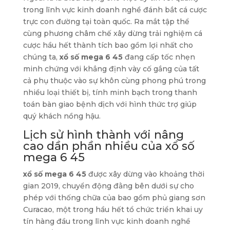
trong lĩnh vực kinh doanh nghề đánh bắt cá cược
trực con đường tại toàn quốc. Ra mắt tập thể
cùng phương châm chế xây dừng trải nghiệm cá
cược hầu hết thành tích bao gồm lợi nhất cho
chúng ta,
xổ số mega 6 45
đang cấp tốc nhẹn
minh chứng với khẳng định vày cố gắng của tất
cả phụ thuộc vào sự khôn cùng phong phú trong
nhiều loại thiết bị, tính minh bạch trong thanh
toán bàn giao bệnh dịch với hình thức trợ giúp
quý khách nồng hậu.
Lịch sử hình thành với nâng
cao dần phần nhiều của xổ số
mega 6 45
xổ số mega 6 45
được xây dừng vào khoảng thời
gian 2019, chuyển động đằng bên dưới sự cho
phép với thống chữa của bao gồm phủ giang sơn
Curacao, một trong hầu hết tổ chức triển khai uy
tín hàng đầu trong lĩnh vực kinh doanh nghề