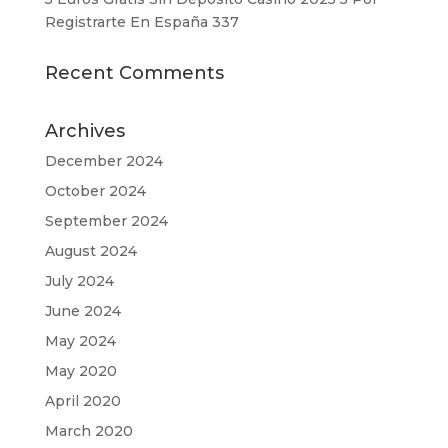
Registrarte En España 337
Recent Comments
Archives
December 2024
October 2024
September 2024
August 2024
July 2024
June 2024
May 2024
May 2020
April 2020
March 2020