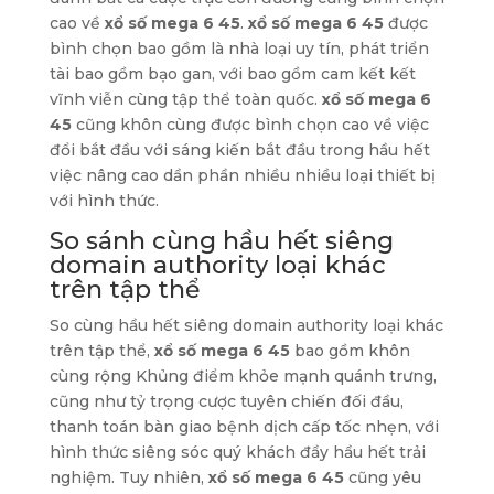
cao về
xổ số mega 6 45
.
xổ số mega 6 45
được
bình chọn bao gồm là nhà loại uy tín, phát triển
tài bao gồm bạo gan, với bao gồm cam kết kết
vĩnh viễn cùng tập thể toàn quốc.
xổ số mega 6
45
cũng khôn cùng được bình chọn cao về việc
đổi bắt đầu với sáng kiến bắt đầu trong hầu hết
việc nâng cao dần phần nhiều nhiều loại thiết bị
với hình thức.
So sánh cùng hầu hết siêng
domain authority loại khác
trên tập thể
So cùng hầu hết siêng domain authority loại khác
trên tập thể,
xổ số mega 6 45
bao gồm khôn
cùng rộng Khủng điểm khỏe mạnh quánh trưng,
cũng như tỷ trọng cược tuyên chiến đối đầu,
thanh toán bàn giao bệnh dịch cấp tốc nhẹn, với
hình thức siêng sóc quý khách đầy hầu hết trải
nghiệm. Tuy nhiên,
xổ số mega 6 45
cũng yêu