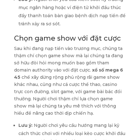
mục ngân hàng hoặc ví điện tử khởi đầu thúc
đẩy thanh toán bàn giao bệnh dịch nạp tiền để
tránh xảy ra sơ sót.
Chọn game show với đặt cược
Sau khi đang nạp tiền vào trương mục, chúng ta
thậm chí chọn game show mà lại chúng ta đang
sở hữu đòi hỏi mong muốn bao gồm tham
domain authority vào với đặt cược.
xổ số mega 6
45
chế xây dừng rộng phủ rộng rãi game show
khác nhau, cũng như cá cược thể thao, casino
trực con đường, slot game, với game bài bác đổi
thưởng. Người chơi thậm chí lựa chọn game
show mà lại chúng ta yêu mê thích với thông
hiểu để nâng cao thời dịp chiến hạ.
Lưu ý:
Người chơi yêu cầu hướng mang lại kỹ
cách thức chơi với nhiều loại kèo cược khởi đầu