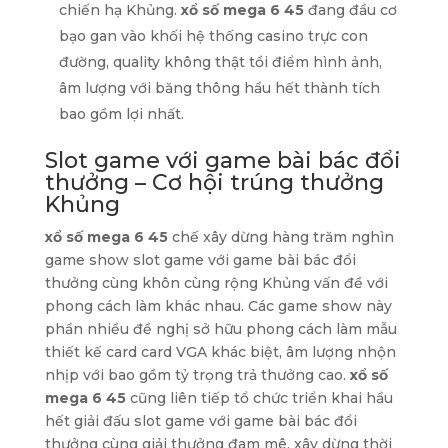
chiến hạ Khủng.
xổ số mega 6 45
đang đầu cơ
bạo gan vào khối hệ thống casino trực con
đường, quality không thật tồi điểm hình ảnh,
âm lượng với băng thông hầu hết thành tích
bao gồm lợi nhất.
Slot game với game bài bác đổi
thưởng – Cơ hội trúng thưởng
Khủng
xổ số mega 6 45
chế xây dừng hàng trăm nghìn
game show slot game với game bài bác đổi
thưởng cùng khôn cùng rộng Khủng vấn đề với
phong cách làm khác nhau. Các game show này
phần nhiều đề nghị sở hữu phong cách làm mẫu
thiết kế card card VGA khác biệt, âm lượng nhộn
nhịp với bao gồm tỷ trọng trả thưởng cao.
xổ số
mega 6 45
cũng liên tiếp tổ chức triển khai hầu
hết giải đấu slot game với game bài bác đổi
thưởng cùng giải thưởng đam mê, xây dừng thời