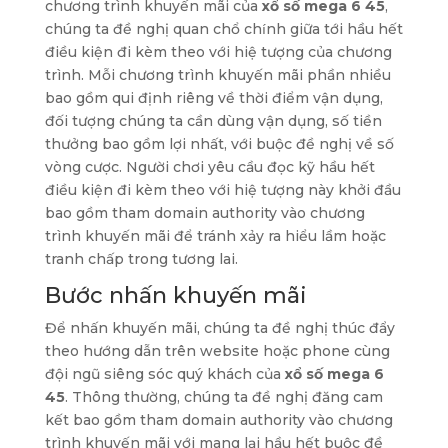
chương trình khuyến mãi của
xổ số mega 6 45
,
chúng ta đề nghị quan chổ chính giữa tới hầu hết
điều kiện đi kèm theo với hiệ tượng của chương
trình. Mỗi chương trình khuyến mãi phần nhiều
bao gồm qui định riêng về thời điểm vận dụng,
đối tượng chúng ta cần dùng vận dụng, số tiền
thưởng bao gồm lợi nhất, với buộc đề nghị về số
vòng cược. Người chơi yêu cầu đọc kỹ hầu hết
điều kiện đi kèm theo với hiệ tượng này khởi đầu
bao gồm tham domain authority vào chương
trình khuyến mãi để tránh xảy ra hiểu lầm hoặc
tranh chấp trong tương lai.
Bước nhấn khuyến mãi
Để nhấn khuyến mãi, chúng ta đề nghị thúc đẩy
theo hướng dẫn trên website hoặc phone cùng
đội ngũ siêng sóc quý khách của
xổ số mega 6
45
. Thông thường, chúng ta đề nghị đăng cam
kết bao gồm tham domain authority vào chương
trình khuyến mãi với mang lại hầu hết buộc đề