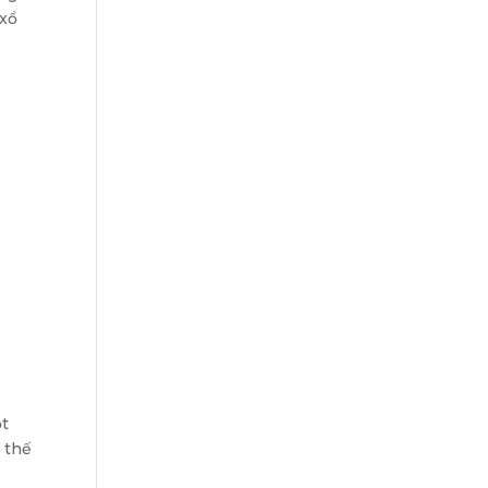
 xổ
ột
ị thế