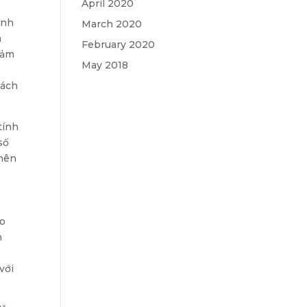
April 2020
anh
March 2020
m
February 2020
đảm
May 2018
hách
tính
số
 nên
ao
h
với