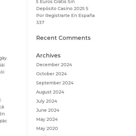
5 Euros Gratis Sin
Depósito Casino 2025 5
Por Registrarte En España
337
Recent Comments
Archives
gày.
December 2024
iải
ỏi
October 2024
September 2024
August 2024
c
July 2024
cá
June 2024
đến
May 2024
giác
May 2020