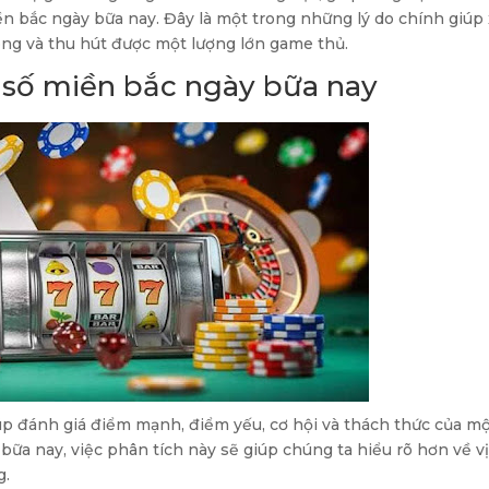
iền bắc ngày bữa nay. Đây là một trong những lý do chính giúp
ng và thu hút được một lượng lớn game thủ.
 số miền bắc ngày bữa nay
p đánh giá điểm mạnh, điểm yếu, cơ hội và thách thức của m
bữa nay, việc phân tích này sẽ giúp chúng ta hiểu rõ hơn về v
g.