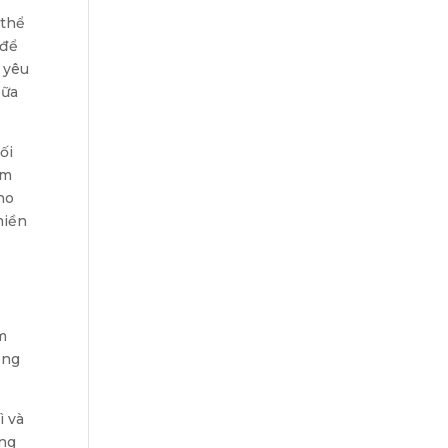
 thể
 để
 yêu
bữa
ối
àm
ho
miền
m
ông
ì và
ững