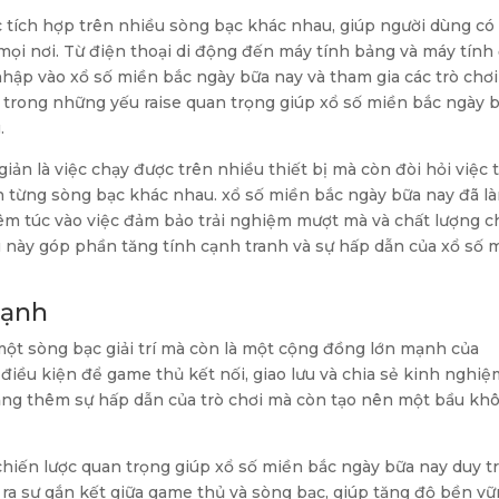
c tích hợp trên nhiều sòng bạc khác nhau, giúp người dùng có
 mọi nơi. Từ điện thoại di động đến máy tính bảng và máy tính
hập vào xổ số miền bắc ngày bữa nay và tham gia các trò chơi
ột trong những yếu raise quan trọng giúp xổ số miền bắc ngày 
.
ản là việc chạy được trên nhiều thiết bị mà còn đòi hỏi việc t
ên từng sòng bạc khác nhau. xổ số miền bắc ngày bữa nay đã l
iêm túc vào việc đảm bảo trải nghiệm mượt mà và chất lượng c
u này góp phần tăng tính cạnh tranh và sự hấp dẫn của xổ số 
mạnh
một sòng bạc giải trí mà còn là một cộng đồng lớn mạnh của
iều kiện để game thủ kết nối, giao lưu và chia sẻ kinh nghiệ
tăng thêm sự hấp dẫn của trò chơi mà còn tạo nên một bầu kh
hiến lược quan trọng giúp xổ số miền bắc ngày bữa nay duy tr
ra sự gắn kết giữa game thủ và sòng bạc, giúp tăng độ bền v