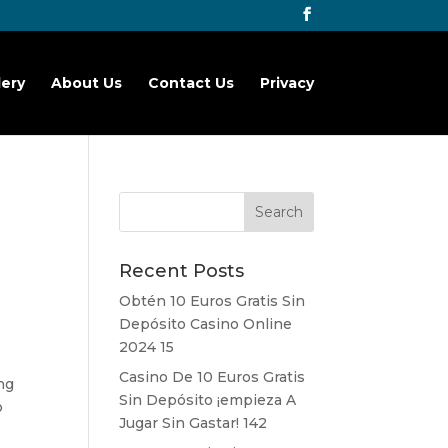
lery
About Us
Contact Us
Privacy
Recent Posts
Obtén 10 Euros Gratis Sin
Depósito Casino Online
2024 15
Casino De 10 Euros Gratis
ng
Sin Depósito ¡empieza A
o
Jugar Sin Gastar! 142