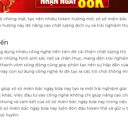
 độ chóng mặt, tạo nên nhiều token hướng mới. xổ số miền bắc
 hướng này để nâng cao chất lượng dịch vụ và trải nghiệm th
iến
g dụng nhiều công nghệ tiên tiến để cải thiện chất lượng trò
ên những hình ảnh sắc nét và chân thực, mang đến trải nghiệ
 thanh vòm sống động cũng góp phần tạo nên sự hấp dẫn của
 nay còn sử dụng công nghệ AI để tạo ra các trò chơi thông m
giúp xổ số miền bắc ngày bữa nay tạo ra một trải nghiệm giải 
ạc khác. Việc đầu tư vào công nghệ không chỉ giúp nâng cao ch
 phong và cam kết của xổ số miền bắc ngày bữa nay trong việc
ổ số miền bắc ngày bữa nay luôn đón đầu token thế và giữ vị 
rực tuyến.