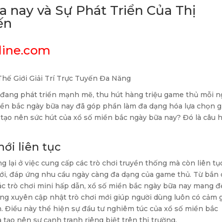
a nay và Sự Phát Triển Của Thị
ến
nline.com
t đang phát triển mạnh mẽ, thu hút hàng triệu game thủ mỗi n
iền bắc ngày bữa nay đã góp phần làm đa dạng hóa lựa chọn g
e tạo nên sức hút của xổ số miền bắc ngày bữa nay? Đó là câu h
mới liên tục
 lại ở việc cung cấp các trò chơi truyền thống mà còn liên tụ
ới, đáp ứng nhu cầu ngày càng đa dạng của game thủ. Từ bắn 
các trò chơi mini hấp dẫn, xổ số miền bắc ngày bữa nay mang 
ường xuyên cập nhật trò chơi mới giúp người dùng luôn có cảm 
 Điều này thể hiện sự đầu tư nghiêm túc của xổ số miền bắc
 tạo nên sự cạnh tranh riêng biệt trên thị trường.