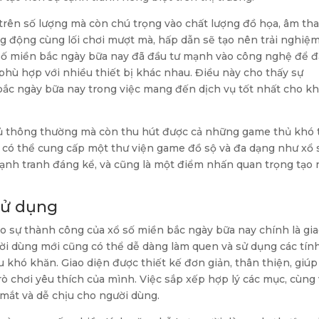
 trên số lượng mà còn chú trọng vào chất lượng đồ họa, âm th
g động cùng lối chơi mượt mà, hấp dẫn sẽ tạo nên trải nghiệ
 số miền bắc ngày bữa nay đã đầu tư mạnh vào công nghệ để 
phù hợp với nhiều thiết bị khác nhau. Điều này cho thấy sự
bắc ngày bữa nay trong việc mang đến dịch vụ tốt nhất cho k
ủ thông thường mà còn thu hút được cả những game thủ khó 
g có thể cung cấp một thư viện game đồ sộ và đa dạng như xổ 
 cạnh tranh đáng kể, và cũng là một điểm nhấn quan trọng tạo
 sử dụng
o sự thành công của xổ số miền bắc ngày bữa nay chính là gi
ười dùng mới cũng có thể dễ dàng làm quen và sử dụng các tín
khó khăn. Giao diện được thiết kế đơn giản, thân thiện, giúp
 chơi yêu thích của mình. Việc sắp xếp hợp lý các mục, cùng 
mắt và dễ chịu cho người dùng.