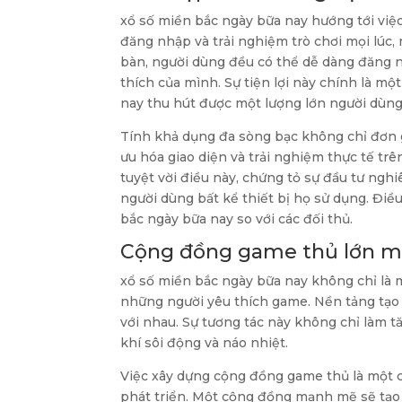
xổ số miền bắc ngày bữa nay hướng tới việ
đăng nhập và trải nghiệm trò chơi mọi lúc,
bàn, người dùng đều có thể dễ dàng đăng n
thích của mình. Sự tiện lợi này chính là m
nay thu hút được một lượng lớn người dùng
Tính khả dụng đa sòng bạc không chỉ đơn gi
ưu hóa giao diện và trải nghiệm thực tế tr
tuyệt vời điều này, chứng tỏ sự đầu tư ngh
người dùng bất kể thiết bị họ sử dụng. Điề
bắc ngày bữa nay so với các đối thủ.
Cộng đồng game thủ lớn 
xổ số miền bắc ngày bữa nay không chỉ là 
những người yêu thích game. Nền tảng tạo đ
với nhau. Sự tương tác này không chỉ làm 
khí sôi động và náo nhiệt.
Việc xây dựng cộng đồng game thủ là một c
phát triển. Một cộng đồng mạnh mẽ sẽ tạo 