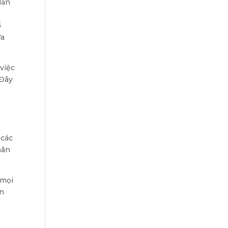
dẫn
ố
ữa
 việc
 Đây
 các
hân
 mọi
ên