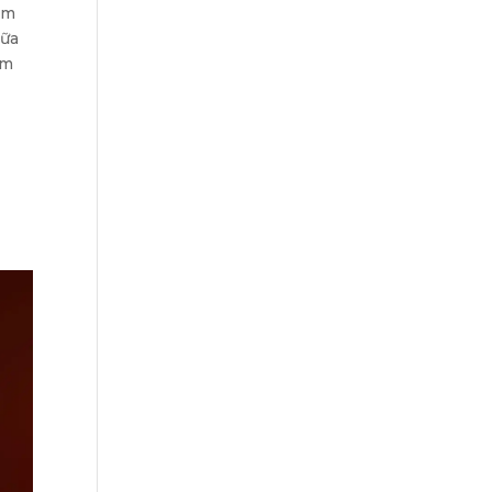
ảm
bữa
ểm