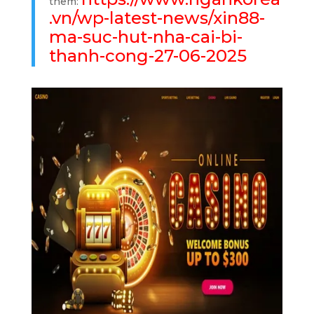
thêm:
.vn/wp-latest-news/xin88-
ma-suc-hut-nha-cai-bi-
thanh-cong-27-06-2025