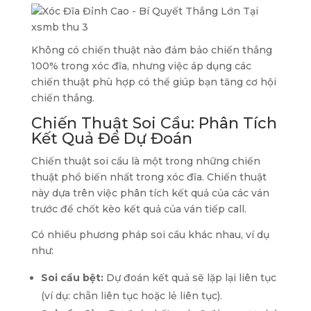
Không có chiến thuật nào đảm bảo chiến thắng
100% trong xóc đĩa, nhưng việc áp dụng các
chiến thuật phù hợp có thể giúp bạn tăng cơ hội
chiến thắng.
Chiến Thuật Soi Cầu: Phân Tích
Kết Quả Để Dự Đoán
Chiến thuật soi cầu là một trong những chiến
thuật phổ biến nhất trong xóc đĩa. Chiến thuật
này dựa trên việc phân tích kết quả của các ván
trước để chốt kèo kết quả của ván tiếp call.
Có nhiều phương pháp soi cầu khác nhau, ví dụ
như:
Soi cầu bệt:
Dự đoán kết quả sẽ lặp lại liên tục
(ví dụ: chẵn liên tục hoặc lẻ liên tục).