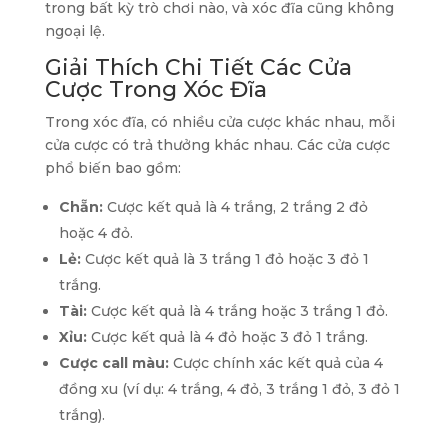
trong bất kỳ trò chơi nào, và xóc đĩa cũng không
ngoại lệ.
Giải Thích Chi Tiết Các Cửa
Cược Trong Xóc Đĩa
Trong xóc đĩa, có nhiều cửa cược khác nhau, mỗi
cửa cược có trả thưởng khác nhau. Các cửa cược
phổ biến bao gồm:
Chẵn:
Cược kết quả là 4 trắng, 2 trắng 2 đỏ
hoặc 4 đỏ.
Lẻ:
Cược kết quả là 3 trắng 1 đỏ hoặc 3 đỏ 1
trắng.
Tài:
Cược kết quả là 4 trắng hoặc 3 trắng 1 đỏ.
Xỉu:
Cược kết quả là 4 đỏ hoặc 3 đỏ 1 trắng.
Cược call màu:
Cược chính xác kết quả của 4
đồng xu (ví dụ: 4 trắng, 4 đỏ, 3 trắng 1 đỏ, 3 đỏ 1
trắng).