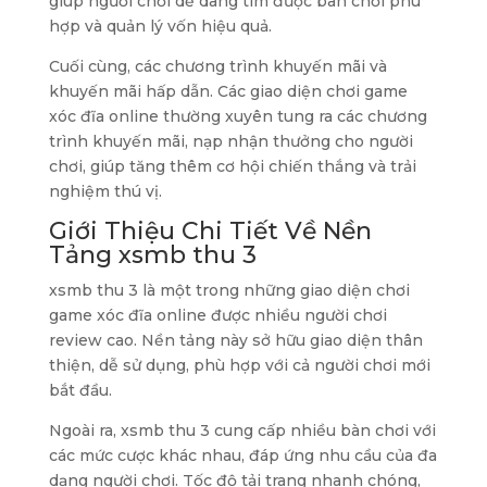
giúp người chơi dễ dàng tìm được bàn chơi phù
hợp và quản lý vốn hiệu quả.
Cuối cùng, các chương trình khuyến mãi và
khuyến mãi hấp dẫn. Các giao diện chơi game
xóc đĩa online thường xuyên tung ra các chương
trình khuyến mãi, nạp nhận thưởng cho người
chơi, giúp tăng thêm cơ hội chiến thắng và trải
nghiệm thú vị.
Giới Thiệu Chi Tiết Về Nền
Tảng xsmb thu 3
xsmb thu 3 là một trong những giao diện chơi
game xóc đĩa online được nhiều người chơi
review cao. Nền tảng này sở hữu giao diện thân
thiện, dễ sử dụng, phù hợp với cả người chơi mới
bắt đầu.
Ngoài ra, xsmb thu 3 cung cấp nhiều bàn chơi với
các mức cược khác nhau, đáp ứng nhu cầu của đa
dạng người chơi. Tốc độ tải trang nhanh chóng,