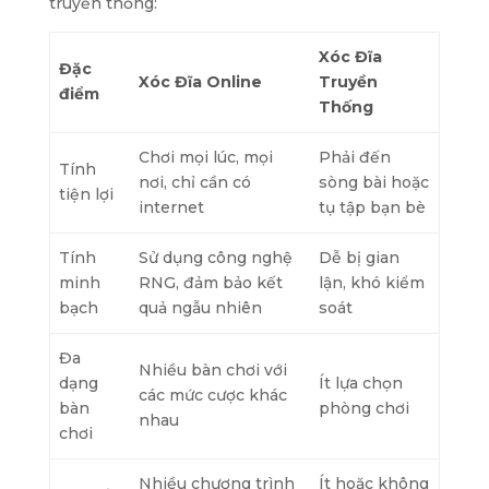
truyền thống:
Xóc Đĩa
Đặc
Xóc Đĩa Online
Truyền
điểm
Thống
Chơi mọi lúc, mọi
Phải đến
Tính
nơi, chỉ cần có
sòng bài hoặc
tiện lợi
internet
tụ tập bạn bè
Tính
Sử dụng công nghệ
Dễ bị gian
minh
RNG, đảm bảo kết
lận, khó kiểm
bạch
quả ngẫu nhiên
soát
Đa
Nhiều bàn chơi với
dạng
Ít lựa chọn
các mức cược khác
bàn
phòng chơi
nhau
chơi
Nhiều chương trình
Ít hoặc không