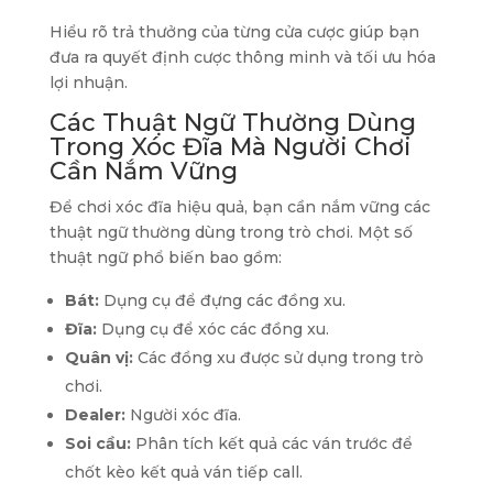
Hiểu rõ trả thưởng của từng cửa cược giúp bạn
đưa ra quyết định cược thông minh và tối ưu hóa
lợi nhuận.
Các Thuật Ngữ Thường Dùng
Trong Xóc Đĩa Mà Người Chơi
Cần Nắm Vững
Để chơi xóc đĩa hiệu quả, bạn cần nắm vững các
thuật ngữ thường dùng trong trò chơi. Một số
thuật ngữ phổ biến bao gồm:
Bát:
Dụng cụ để đựng các đồng xu.
Đĩa:
Dụng cụ để xóc các đồng xu.
Quân vị:
Các đồng xu được sử dụng trong trò
chơi.
Dealer:
Người xóc đĩa.
Soi cầu:
Phân tích kết quả các ván trước để
chốt kèo kết quả ván tiếp call.