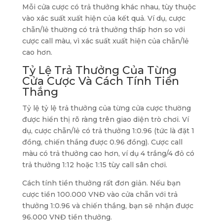
Mỗi cửa cược có trả thưởng khác nhau, tùy thuộc
vào xác suất xuất hiện của kết quả. Ví dụ, cược
chẵn/lẻ thường có trả thưởng thấp hơn so với
cược call màu, vì xác suất xuất hiện của chẵn/lẻ
cao hơn.
Tỷ Lệ Trả Thưởng Của Từng
Cửa Cược Và Cách Tính Tiền
Thắng
Tỷ lệ tỷ lệ trả thưởng của từng cửa cược thường
được hiển thị rõ ràng trên giao diện trò chơi. Ví
dụ, cược chẵn/lẻ có trả thưởng 1:0.96 (tức là đặt 1
đồng, chiến thắng được 0.96 đồng). Cược call
màu có trả thưởng cao hơn, ví dụ 4 trắng/4 đỏ có
trả thưởng 1:12 hoặc 1:15 tùy call sân chơi.
Cách tính tiền thưởng rất đơn giản. Nếu bạn
cược tiền 100.000 VNĐ vào cửa chẵn với trả
thưởng 1:0.96 và chiến thắng, bạn sẽ nhận được
96.000 VNĐ tiền thưởng.