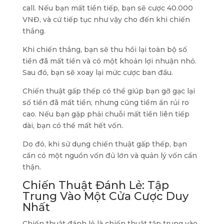
call. Nếu bạn mất tiền tiếp, bạn sẽ cược 40.000
VNĐ, và cứ tiếp tục như vậy cho đến khi chiến
thắng.
Khi chiến thắng, bạn sẽ thu hồi lại toàn bộ số
tiền đã mất tiền và có một khoản lợi nhuận nhỏ.
Sau đó, bạn sẽ xoay lại mức cược ban đầu.
Chiến thuật gấp thếp có thể giúp bạn gỡ gạc lại
số tiền đã mất tiền, nhưng cũng tiềm ẩn rủi ro
cao. Nếu bạn gặp phải chuỗi mất tiền liên tiếp
dài, bạn có thể mất hết vốn.
Do đó, khi sử dụng chiến thuật gấp thếp, bạn
cần có một nguồn vốn đủ lớn và quản lý vốn cẩn
thận.
Chiến Thuật Đánh Lẻ: Tập
Trung Vào Một Cửa Cược Duy
Nhất
Chiến thuật đánh lẻ là chiến thuật tập trung vào