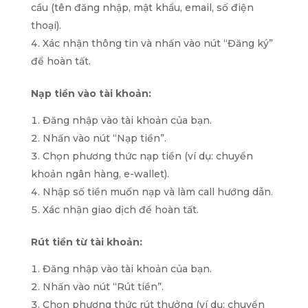
cầu (tên đăng nhập, mật khẩu, email, số điện
thoại).
Xác nhận thông tin và nhấn vào nút “Đăng ký”
để hoàn tất.
Nạp tiền vào tài khoản:
Đăng nhập vào tài khoản của bạn.
Nhấn vào nút “Nạp tiền”.
Chọn phương thức nạp tiền (ví dụ: chuyển
khoản ngân hàng, e-wallet).
Nhập số tiền muốn nạp và làm call hướng dẫn.
Xác nhận giao dịch để hoàn tất.
Rút tiền từ tài khoản:
Đăng nhập vào tài khoản của bạn.
Nhấn vào nút “Rút tiền”.
Chọn phương thức rút thưởng (ví dụ: chuyển