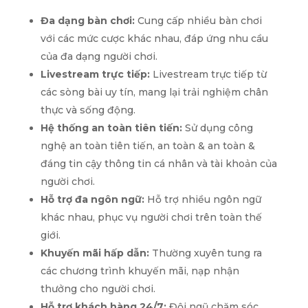
Đa dạng bàn chơi:
Cung cấp nhiều bàn chơi
với các mức cược khác nhau, đáp ứng nhu cầu
của đa dạng người chơi.
Livestream trực tiếp:
Livestream trực tiếp từ
các sòng bài uy tín, mang lại trải nghiệm chân
thực và sống động.
Hệ thống an toàn tiên tiến:
Sử dụng công
nghệ an toàn tiên tiến, an toàn & an toàn &
đáng tin cậy thông tin cá nhân và tài khoản của
người chơi.
Hỗ trợ đa ngôn ngữ:
Hỗ trợ nhiều ngôn ngữ
khác nhau, phục vụ người chơi trên toàn thế
giới.
Khuyến mãi hấp dẫn:
Thường xuyên tung ra
các chương trình khuyến mãi, nạp nhận
thưởng cho người chơi.
Hỗ trợ khách hàng 24/7:
Đội ngũ chăm sóc