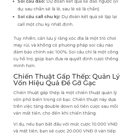
Soi cầu đảo:
Dự đoán kết quả sẽ đảo ngược (ví
dụ: sau chẵn sẽ là lẻ, sau lẻ sẽ là chẵn).
Soi cầu call chu kỳ:
Dự đoán kết quả sẽ lặp lại
call một chu kỳ nhất định.
Tuy nhiên, cần lưu ý rằng xóc đĩa là một trò chơi
may rủi, và không có phương pháp soi cầu nào
đảm bảo chính xác 100%. Soi cầu chỉ là một công
cụ hỗ trợ, giúp bạn đưa ra quyết định cược thông
minh hơn.
Chiến Thuật Gấp Thếp: Quản Lý
Vốn Hiệu Quả Để Gỡ Gạc
Chiến thuật gấp thếp là một chiến thuật quản lý
vốn phổ biến trong cờ bạc. Chiến thuật này dựa
trên việc tăng double down số tiền cược sau mỗi
ván mất tiền, cho đến khi chiến thắng.
Ví dụ, nếu bạn bắt đầu với mức cược 10.000 VNĐ
và mất tiền, bạn sẽ cược 20.000 VNĐ ở ván tiếp