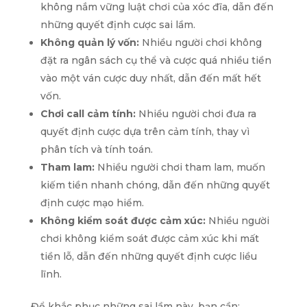
không nắm vững luật chơi của xóc đĩa, dẫn đến
những quyết định cược sai lầm.
Không quản lý vốn:
Nhiều người chơi không
đặt ra ngân sách cụ thể và cược quá nhiều tiền
vào một ván cược duy nhất, dẫn đến mất hết
vốn.
Chơi call cảm tính:
Nhiều người chơi đưa ra
quyết định cược dựa trên cảm tính, thay vì
phân tích và tính toán.
Tham lam:
Nhiều người chơi tham lam, muốn
kiếm tiền nhanh chóng, dẫn đến những quyết
định cược mạo hiểm.
Không kiểm soát được cảm xúc:
Nhiều người
chơi không kiểm soát được cảm xúc khi mất
tiền lỗ, dẫn đến những quyết định cược liều
lĩnh.
Để khắc phục những sai lầm này, bạn cần: