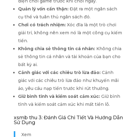
diện chơi game trước khi chơi ngay.
Quản lý vốn cẩn thận:
Đặt ra một ngân sách
cụ thể và tuân thủ ngân sách đó.
Chơi có trách nhiệm:
Xóc đĩa là một trò chơi
giải trí, không nên xem nó là một công cụ kiếm
tiền.
Không chia sẻ thông tin cá nhân:
Không chia
sẻ thông tin cá nhân và tài khoản của bạn cho
bất kỳ ai.
Cảnh giác với các chiêu trò lừa đảo:
Cảnh
giác với các chiêu trò lừa đảo như khuyến mãi
ảo, yêu cầu nạp tiền trước khi rút thưởng.
Giữ bình tĩnh và kiểm soát cảm xúc:
Giữ bình
tĩnh và kiểm soát cảm xúc khi mất tiền lỗ.
xsmb thu 3: Đánh Giá Chi Tiết Và Hướng Dẫn
Sử Dụng
Xem