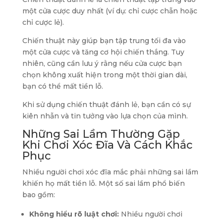
một cửa cược duy nhất (ví dụ: chỉ cược chẵn hoặc
chỉ cược lẻ).
Chiến thuật này giúp bạn tập trung tối đa vào
một cửa cược và tăng cơ hội chiến thắng. Tuy
nhiên, cũng cần lưu ý rằng nếu cửa cược bạn
chọn không xuất hiện trong một thời gian dài,
bạn có thể mất tiền lỗ.
Khi sử dụng chiến thuật đánh lẻ, bạn cần có sự
kiên nhẫn và tin tưởng vào lựa chọn của mình.
Những Sai Lầm Thường Gặp
Khi Chơi Xóc Đĩa Và Cách Khắc
Phục
Nhiều người chơi xóc đĩa mắc phải những sai lầm
khiến họ mất tiền lỗ. Một số sai lầm phổ biến
bao gồm:
Không hiểu rõ luật chơi:
Nhiều người chơi