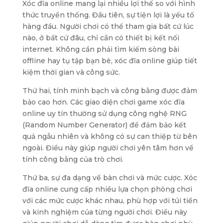
Xóc đĩa online mang lại nhiều lợi thế so với hình
thức truyền thống. Đầu tiên, sự tiện lợi là yếu tố
hàng đầu. Người chơi có thể tham gia bất cứ lúc
nào, ở bất cứ đâu, chỉ cần có thiết bị kết nối
internet. Không cần phải tìm kiếm sòng bài
offline hay tụ tập bạn bè, xóc đĩa online giúp tiết
kiệm thời gian và công sức.
Thứ hai, tính minh bạch và công bằng được đảm
bảo cao hơn. Các giao diện chơi game xóc đĩa
online uy tín thường sử dụng công nghệ RNG
(Random Number Generator) để đảm bảo kết
quả ngẫu nhiên và không có sự can thiệp từ bên
ngoài. Điều này giúp người chơi yên tâm hơn về
tính công bằng của trò chơi.
Thứ ba, sự đa dạng về bàn chơi và mức cược. Xóc
đĩa online cung cấp nhiều lựa chọn phòng chơi
với các mức cược khác nhau, phù hợp với túi tiền
và kinh nghiệm của từng người chơi. Điều này