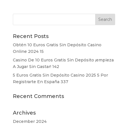
Recent Posts
Obtén 10 Euros Gratis Sin Depósito Casino
Online 2024 15
Casino De 10 Euros Gratis Sin Depósito ¡empieza
A Jugar Sin Gastar! 142
5 Euros Gratis Sin Depósito Casino 2025 5 Por
Registrarte En España 337
Recent Comments
Archives
December 2024