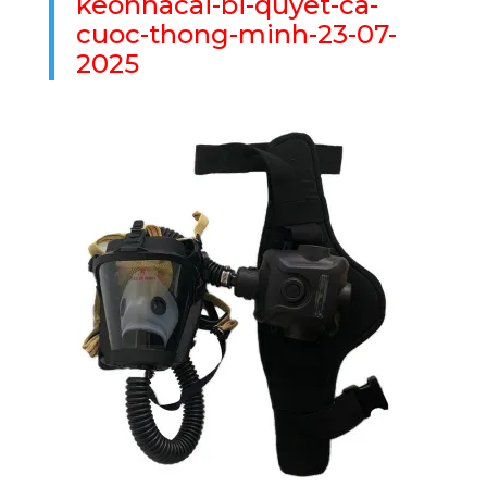
keonhacai-bi-quyet-ca-
cuoc-thong-minh-23-07-
2025