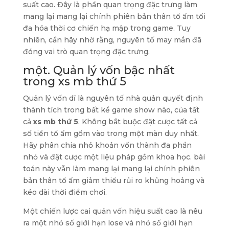
suất cao. Đây là phần quan trọng đặc trưng làm
mang lại mang lại chính phiên bản thân tổ ấm tối
đa hóa thời cơ chiến hạ mập trong game. Tuy
nhiên, cần hãy nhờ rằng, nguyên tố may mắn đã
đóng vai trò quan trọng đặc trưng.
một. Quản lý vốn bậc nhất
trong xs mb thứ 5
Quản lý vốn dĩ là nguyên tố nhà quản quyết định
thành tích trong bất kể game show nào, của tất
cả
xs mb thứ 5
. Không bắt buộc đặt cược tất cả
số tiền tổ ấm gồm vào trong một màn duy nhất.
Hãy phân chia nhỏ khoản vốn thành đa phần
nhỏ và đặt cược một liệu pháp gồm khoa học. bài
toán này vẫn làm mang lại mang lại chính phiên
bản thân tổ ấm giảm thiểu rủi ro khủng hoảng và
kéo dài thời điểm chơi.
Một chiến lược cai quản vốn hiệu suất cao là nêu
ra một nhỏ số giới hạn lose và nhỏ số giới hạn