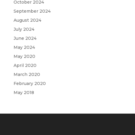
October 2024
September 2024
August 2024
July 2024
June 2024
May 2024
May 2020
April 2020
March 2020
February 2020
May 2018