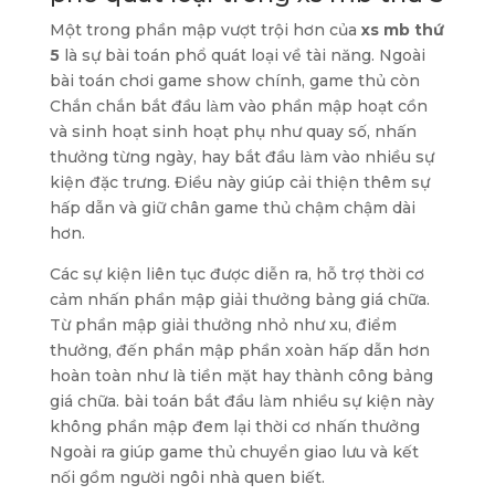
Một trong phần mập vượt trội hơn của
xs mb thứ
5
là sự bài toán phổ quát loại về tài năng. Ngoài
bài toán chơi game show chính, game thủ còn
Chắn chắn bắt đầu làm vào phần mập hoạt cồn
và sinh hoạt sinh hoạt phụ như quay số, nhấn
thưởng từng ngày, hay bắt đầu làm vào nhiều sự
kiện đặc trưng. Điều này giúp cải thiện thêm sự
hấp dẫn và giữ chân game thủ chậm chậm dài
hơn.
Các sự kiện liên tục được diễn ra, hỗ trợ thời cơ
cảm nhấn phần mập giải thưởng bảng giá chữa.
Từ phần mập giải thưởng nhỏ như xu, điểm
thưởng, đến phần mập phần xoàn hấp dẫn hơn
hoàn toàn như là tiền mặt hay thành công bảng
giá chữa. bài toán bắt đầu làm nhiều sự kiện này
không phần mập đem lại thời cơ nhấn thưởng
Ngoài ra giúp game thủ chuyển giao lưu và kết
nối gồm người ngôi nhà quen biết.