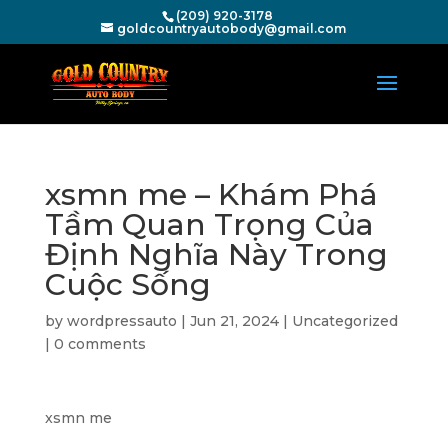
(209) 920-3178
goldcountryautobody@gmail.com
xsmn me – Khám Phá
Tầm Quan Trọng Của
Định Nghĩa Này Trong
Cuộc Sống
by
wordpressauto
|
Jun 21, 2024
|
Uncategorized
|
0 comments
xsmn me