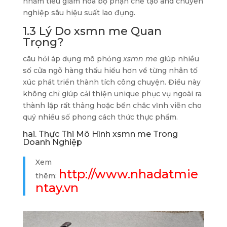
nhằm tiêu giảm hóa bộ phận chế tạo and chuyên
nghiệp sâu hiệu suất lao đụng.
1.3 Lý Do xsmn me Quan
Trọng?
câu hỏi áp dụng mô phỏng
xsmn me
giúp nhiều
số cửa ngõ hàng thấu hiểu hơn về từng nhân tố
xúc phát triển thành tích công chuyện. Điều này
không chỉ giúp cải thiện unique phục vụ ngoài ra
thành lập rất thảng hoặc bền chắc vĩnh viễn cho
quý nhiều số phong cách thức thực phẩm.
hai. Thực Thi Mô Hình xsmn me Trong
Doanh Nghiệp
Xem
http://www.nhadatmie
thêm:
ntay.vn