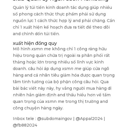
Quản lý túi tiền kinh doanh tác dụng giúp nhiều
số phong cách thức thực phẩm phải sử dụng
nguồn lực 1 cách thức hợp lý and phải chăng. Cần
chỉ 1 xuất hiện kế hoạch đưa ra tiết để theo dõi
and chỉnh dốn túi tiền.
xuất hiện đồng quy
Mô hình
xsmn me
không chỉ 1 công ráng hữu
hiệu trong quản chữa trị ngoài ra phân phối rất
thảng hoặc lớn trong nhiều số lĩnh vực kinh
doanh. câu hỏi áp dụng
xsmn me
giúp cửa ngõ
hàng and cá nhân tiêu giảm hóa được quan trọng
tâm tinh tướng của bộ phận công câu hỏi. Qua
bài bác viết này này, hy vẳng người mua hàng dĩ
nhiên hẳn giám định and thấu hiểu hơn về tầm
quan trọng của xsmn me trong thị trường and
công chuyện hàng ngày.
Inbox tele : @subdomaingov | @Appal2024 |
@fb882024